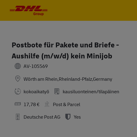
Skip to main content
Skip to main content
-
-
Postbote für Pakete und Briefe -
Aushilfe (m/w/d) kein Minijob
AV-105569
Wörth am Rhein,Rheinland-Pfalz,Germany
kokoaikatyö
kausiluonteinen/tilapäinen
17,78 €
Post & Parcel
Deutsche Post AG
Yes