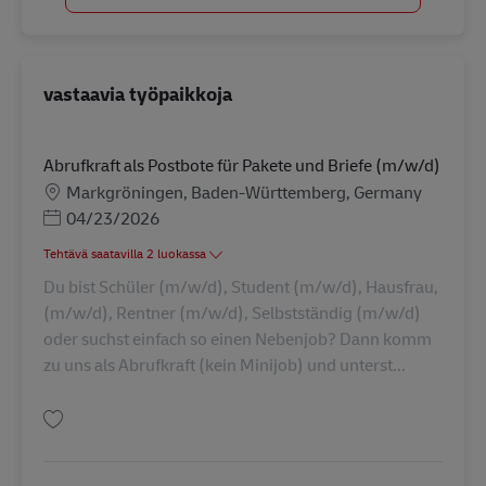
vastaavia työpaikkoja
Abrufkraft als Postbote für Pakete und Briefe (m/w/d)
Sijainti
Markgröningen, Baden-Württemberg, Germany
Posted Date
04/23/2026
Tehtävä saatavilla 2 luokassa
Du bist Schüler (m/w/d), Student (m/w/d), Hausfrau,
(m/w/d), Rentner (m/w/d), Selbstständig (m/w/d)
oder suchst einfach so einen Nebenjob? Dann komm
zu uns als Abrufkraft (kein Minijob) und unterst...
Tallenna Abrufkraft als Postbote für Pakete und Briefe (m/w/d) AV-326916