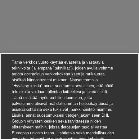
Tämä verkkosivusto käyttää evästeitä ja vastaavia
tekniikoita (jäljempänä "tekniikat"), joiden avulla voimme
tarjota optimoidun verkkokokemuksen ja mukauttaa
sisältöä kiinnostustesi mukaan. Napsauttamalla
"Hyväksy kaikki" annat suostumuksesi siihen, että näitä
tekniikoita voidaan tallentaa laitteellesi ja lukea sieltä.
Tämä sisältää myös profiilien luomisen, jotta
palvelumme olisivat mahdollisimman helppokäyttöisiä ja
asiakaskohtaisia sekä tukisivat markkinointitoimiamme.
Lisäksi annat suostumuksesi tietojen jakamiseen DHL
Groupin yritysten kesken sekä tarvittaessa niiden
siirtämiseen maihin, joissa tietosuojan taso ei vastaa
Euroopan unionin tasoa. Lisätietoja sekä mahdollisuuden
peruuttaa tai muuttaa suostumustasi saat kohdasta