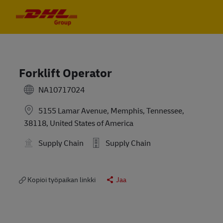
Skip to main content
Skip to main content
-
-
Forklift Operator
NA10717024
5155 Lamar Avenue, Memphis, Tennessee,
38118, United States of America
Supply Chain
Supply Chain
Kopioi työpaikan linkki
Jaa