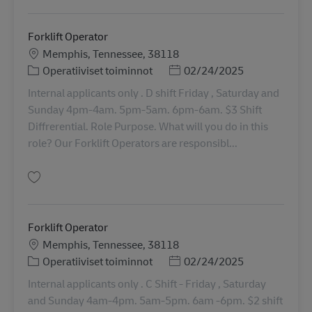
Forklift Operator
Sijainti
Memphis, Tennessee, 38118
Tehtäväalue
Posted Date
Operatiiviset toiminnot
02/24/2025
Internal applicants only . D shift Friday , Saturday and
Sunday 4pm-4am. 5pm-5am. 6pm-6am. $3 Shift
Diffrerential. Role Purpose. What will you do in this
role? Our Forklift Operators are responsibl...
Tallenna Forklift Operator 9810223
Forklift Operator
Sijainti
Memphis, Tennessee, 38118
Tehtäväalue
Posted Date
Operatiiviset toiminnot
02/24/2025
Internal applicants only . C Shift - Friday , Saturday
and Sunday 4am-4pm. 5am-5pm. 6am -6pm. $2 shift