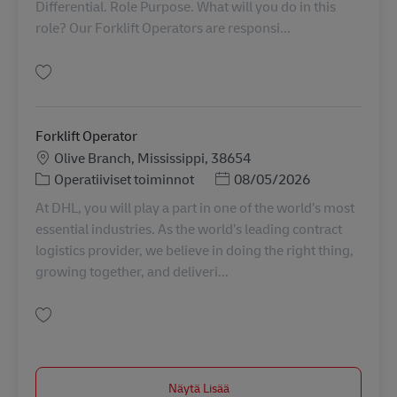
Differential. Role Purpose. What will you do in this
role? Our Forklift Operators are responsi...
Tallenna Forklift Operator 9812234
Forklift Operator
Sijainti
Olive Branch, Mississippi, 38654
Tehtäväalue
Posted Date
Operatiiviset toiminnot
08/05/2026
At DHL, you will play a part in one of the world’s most
essential industries. As the world’s leading contract
logistics provider, we believe in doing the right thing,
growing together, and deliveri...
Tallenna Forklift Operator 11093276
Näytä Lisää