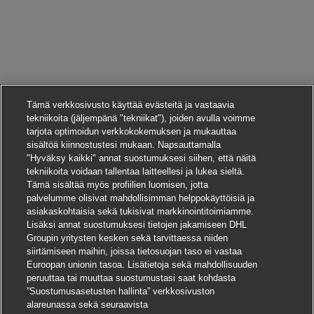
Tämä verkkosivusto käyttää evästeitä ja vastaavia
tekniikoita (jäljempänä "tekniikat"), joiden avulla voimme
tarjota optimoidun verkkokokemuksen ja mukauttaa
sisältöä kiinnostustesi mukaan. Napsauttamalla
"Hyväksy kaikki" annat suostumuksesi siihen, että näitä
tekniikoita voidaan tallentaa laitteellesi ja lukea sieltä.
Tämä sisältää myös profiilien luomisen, jotta
palvelumme olisivat mahdollisimman helppokäyttöisiä ja
asiakaskohtaisia sekä tukisivat markkinointitoimiamme.
Lisäksi annat suostumuksesi tietojen jakamiseen DHL
Groupin yritysten kesken sekä tarvittaessa niiden
siirtämiseen maihin, joissa tietosuojan taso ei vastaa
Euroopan unionin tasoa. Lisätietoja sekä mahdollisuuden
peruuttaa tai muuttaa suostumustasi saat kohdasta
”Suostumusasetusten hallinta” verkkosivuston
alareunassa sekä seuraavista
Hae tätä työpaikkaa