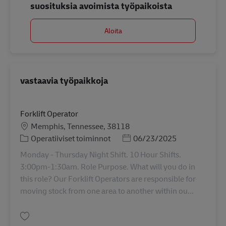
suosituksia avoimista työpaikoista
Aloita
vastaavia työpaikkoja
Forklift Operator
Sijainti
Memphis, Tennessee, 38118
Tehtäväalue
Posted Date
Operatiiviset toiminnot
06/23/2025
Monday - Thursday Night Shift. 10 Hour Shifts.
3:00pm-1:30am. Role Purpose. What will you do in
this role? Our Forklift Operators are responsible for
moving stock from one area to another within ou...
Tallenna Forklift Operator 10643823