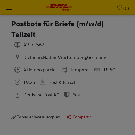
Skip to main content
-
(0)
Postbote für Briefe (m/w/d) -
Teilzeit
AV-71567
Dielheim,Baden-Württemberg,Germany
A tiempo parcial
Temporal
18.50
19.25
Post & Parcel
Deutsche Post AG
Yes
Copiar enlace al empleo
Compartir