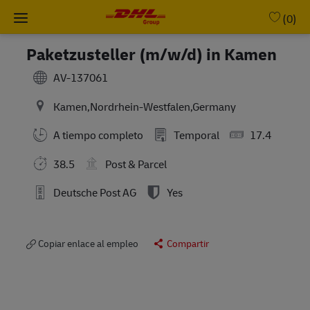
Skip to main content
-
(0)
Paketzusteller (m/w/d) in Kamen
AV-137061
Kamen,Nordrhein-Westfalen,Germany
A tiempo completo
Temporal
17.4
38.5
Post & Parcel
Deutsche Post AG
Yes
Copiar enlace al empleo
Compartir