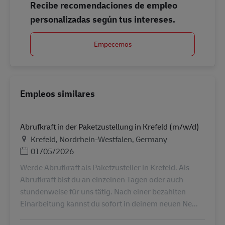
Recibe recomendaciones de empleo
personalizadas según tus intereses.
Empecemos
Empleos similares
Abrufkraft in der Paketzustellung in Krefeld (m/w/d)
Ubicación
Krefeld, Nordrhein-Westfalen, Germany
Posted Date
01/05/2026
Werde Abrufkraft als Paketzusteller in Krefeld. Als
Abrufkraft bist du an einzelnen Tagen oder auch
stundenweise für uns tätig. Nach einer bezahlten
Einarbeitung kannst du sofort in deinem neuen Ne...