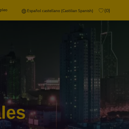
pleo
Language selected
Español castellano (Castilian Spanish)
(0)
Español castellano (Castilian Spanish)
les