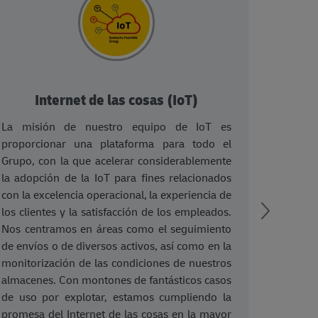
Internet de las cosas (IoT)
La misión de nuestro equipo de IoT es
Permi
proporcionar una plataforma para todo el
fácil
Grupo, con la que acelerar considerablemente
soluci
la adopción de la IoT para fines relacionados
API. 
con la excelencia operacional, la experiencia de
equip
los clientes y la satisfacción de los empleados.
una s
Nos centramos en áreas como el seguimiento
ademá
de envíos o de diversos activos, así como en la
las mi
monitorización de las condiciones de nuestros
recib
almacenes. Con montones de fantásticos casos
segui
de uso por explotar, estamos cumpliendo la
etiqu
promesa del Internet de las cosas en la mayor
autom