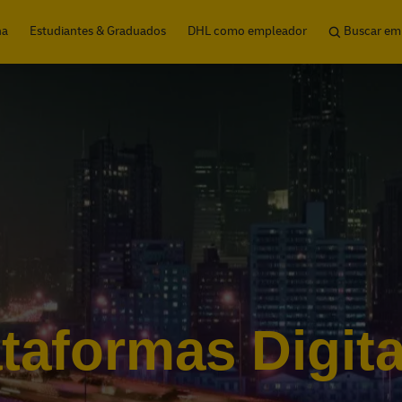
Skip to main content
na
Estudiantes & Graduados
DHL como empleador
Buscar em
ataformas Digita