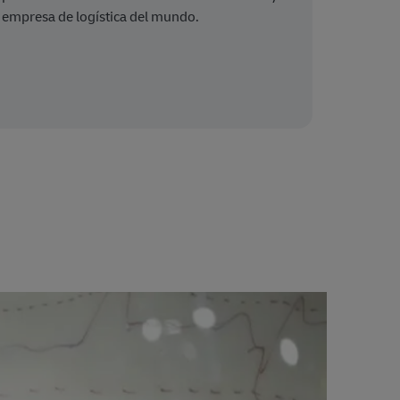
empresa de logística del mundo.
API 
mucha