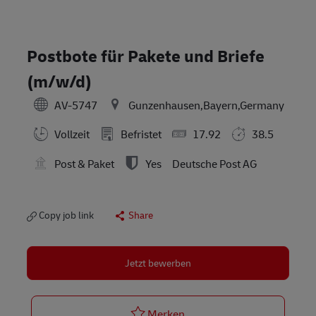
Postbote für Pakete und Briefe
(m/w/d)
AV-5747
Gunzenhausen,Bayern,Germany
Vollzeit
Befristet
17.92
38.5
Post & Paket
Yes
Deutsche Post AG
Copy job link
Share
Jetzt bewerben
Postbote für Pakete und Br
Merken