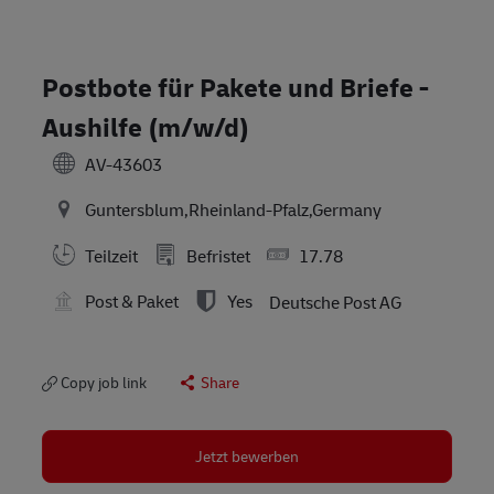
Postbote für Pakete und Briefe -
Aushilfe (m/w/d)
AV-43603
Guntersblum,Rheinland-Pfalz,Germany
Teilzeit
Befristet
17.78
Post & Paket
Yes
Deutsche Post AG
Copy job link
Share
Jetzt bewerben