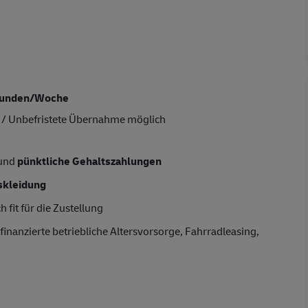
Stunden/Woche
ng / Unbefristete Übernahme
möglich
 und
pünktliche Gehaltszahlungen
skleidung
 fit für die Zustellung
finanzierte betriebliche Altersvorsorge, Fahrradleasing,