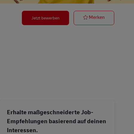
Postbote für 
Merken
Jetzt bewerben
Erhalte maßgeschneiderte Job-
Empfehlungen basierend auf deinen
Interessen.