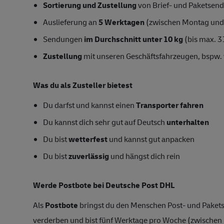
Sortierung und Zustellung
von Brief- und Paketsend
Auslieferung an
5 Werktagen
(zwischen Montag und
Sendungen
im Durchschnitt unter 10 kg
(bis max. 3
Zustellung
mit unseren Geschäftsfahrzeugen, bspw. 
Was du als Zusteller bietest
Du darfst und kannst einen
Transporter fahren
Du kannst dich sehr gut auf Deutsch
unterhalten
Du bist
wetterfest
und kannst gut anpacken
Du bist
zuverlässig
und hängst dich rein
Werde Postbote bei Deutsche Post DHL
Als
Postbote
bringst du den Menschen Post- und Pakets
verderben und bist fünf Werktage pro Woche (zwische