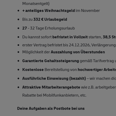
Monatsentgelt)
+ anteiliges Weihnachtsgeld
im November
Bis zu
332 € Urlaubsgeld
27
- 32 Tage Erholungsurlaub
Du kannst sofort
befristet in Vollzeit
starten,
38,5 
erster Vertrag befristet bis 24.12.2026, Verlängeru
Möglichkeit der
Auszahlung von Überstunden
Garantierte Gehaltssteigerung
gemäß Tarifvertrag
Kostenlose
Bereitstellung von
hochwertiger Arbeit
Ausführliche Einweisung (bezahlt)
– wir machen dich
Attraktive Mitarbeiterangebote
wie z.B. arbeitgeber
Rabatte bei Mobilfunkanbietern, etc.
Deine Aufgaben als Postbote bei uns