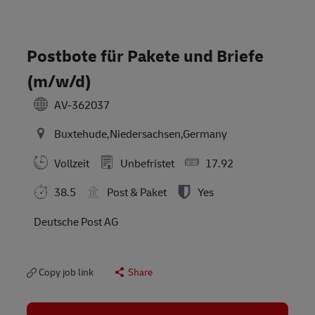
Postbote für Pakete und Briefe
(m/w/d)
AV-362037
Buxtehude,Niedersachsen,Germany
Vollzeit
Unbefristet
17.92
38.5
Post & Paket
Yes
Deutsche Post AG
Copy job link
Share