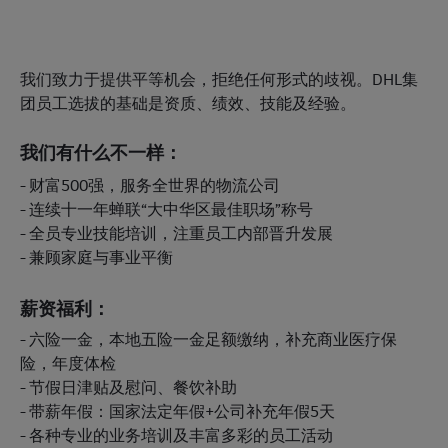
我们致力于提供平等机会，拒绝任何形式的歧视。DHL集
团员工选拔的基础是资质、绩效、技能及经验。
我们有什么不一样：
- 财富500强，服务全世界的物流公司
- 连续十一年蝉联“大中华区最佳职场”称号
- 全员专业技能培训，注重员工内部晋升发展
- 兼顾家庭与事业平衡
薪资福利：
- 六险一金，本地五险一金足额缴纳，补充商业医疗保
险，年度体检
- 节假日津贴及慰问、餐饮补助
- 带薪年假：国家法定年假+公司补充年假5天
- 各种专业的业务培训及丰富多彩的员工活动