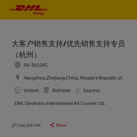
Skip to main content
Skip to main content
-
-
大客户销售支持/优先销售支持专员
（杭州）
AV-361041
Hangzhou,Zhejiang,China, People's Republic of
Vollzeit
Befristet
Express
DHL Sinotrans International Air Courier Ltd.
Copy job link
Share