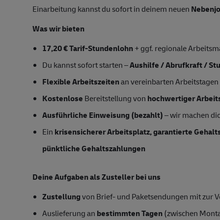
Einarbeitung kannst du sofort in deinem neuen
Nebenj
Was wir bieten
17,20 € Tarif-Stundenlohn
+ ggf. regionale Arbeitsm
Du kannst sofort starten –
Aushilfe / Abrufkraft / S
Flexible Arbeitszeiten
an vereinbarten Arbeitstagen
Kostenlose
Bereitstellung von
hochwertiger Arbeit
Ausführliche Einweisung (bezahlt)
– wir machen dich
Ein
krisensicherer Arbeitsplatz, garantierte Gehal
pünktliche Gehaltszahlungen
Deine Aufgaben als Zusteller bei uns
Zustellung
von Brief- und Paketsendungen mit zur Ve
Auslieferung an
bestimmten Tagen
(zwischen Mont