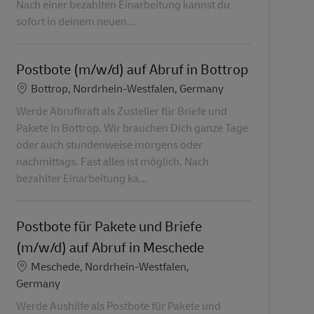
Nach einer bezahlten Einarbeitung kannst du
sofort in deinem neuen...
Postbote (m/w/d) auf Abruf in Bottrop
Standort
Bottrop, Nordrhein-Westfalen, Germany
Werde Abrufkraft als Zusteller für Briefe und
Pakete in Bottrop. Wir brauchen Dich ganze Tage
oder auch stundenweise morgens oder
nachmittags. Fast alles ist möglich. Nach
bezahlter Einarbeitung ka...
Postbote für Pakete und Briefe
(m/w/d) auf Abruf in Meschede
Standort
Meschede, Nordrhein-Westfalen,
Germany
Werde Aushilfe als Postbote für Pakete und