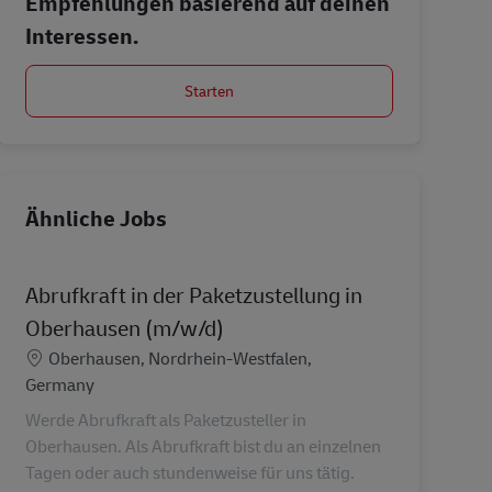
Empfehlungen basierend auf deinen
Interessen.
Starten
Ähnliche Jobs
Abrufkraft in der Paketzustellung in
Oberhausen (m/w/d)
Standort
Oberhausen, Nordrhein-Westfalen,
Germany
Werde Abrufkraft als Paketzusteller in
Oberhausen. Als Abrufkraft bist du an einzelnen
Tagen oder auch stundenweise für uns tätig.