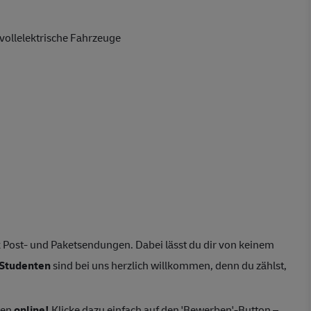
vollelektrische Fahrzeuge
 Post- und Paketsendungen. Dabei lässt du dir von keinem
Studenten
sind bei uns herzlich willkommen, denn du zählst,
ten
online!
Klicke dazu einfach auf den 'Bewerben'-Button –