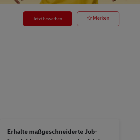
Postbote für P
Merken
Jetzt bewerben
Erhalte maßgeschneiderte Job-