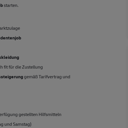
ob
starten.
arktzulage
tudentenjob
skleidung
 fit für die Zustellung
tssteigerung
gemäß Tarifvertrag und
rfügung gestellten Hilfsmitteln
ag und Samstag)