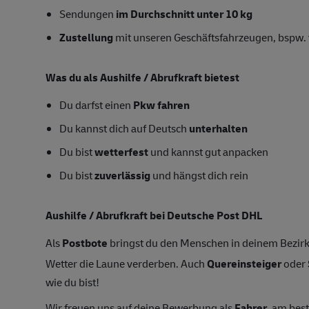
Sendungen
im Durchschnitt unter 10 kg
Zustellung
mit unseren Geschäftsfahrzeugen, bspw. 
Was du als Aushilfe /
Abrufkraft
bietest
Du darfst einen
Pkw fahren
Du kannst dich auf Deutsch
unterhalten
Du bist
wetterfest
und kannst gut anpacken
Du bist
zuverlässig
und hängst dich rein
Aushilfe /
Abrufkraft
bei Deutsche Post DHL
Als
Postbote
bringst du den Menschen in deinem Bezirk
Wetter die Laune verderben. Auch
Quereinsteiger
oder
wie du bist!
Wir freuen uns auf deine Bewerbung als
Fahrer
, am bes