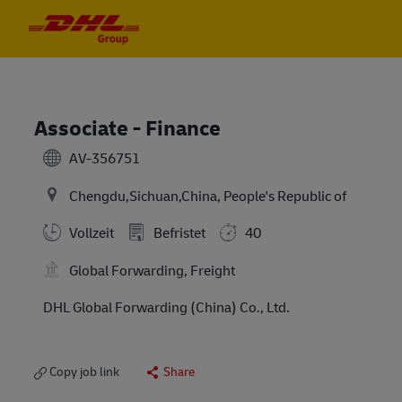
Skip to main content
Skip to main content
-
-
Associate - Finance
AV-356751
Chengdu,Sichuan,China, People's Republic of
Vollzeit
Befristet
40
Global Forwarding, Freight
DHL Global Forwarding (China) Co., Ltd.
Copy job link
Share