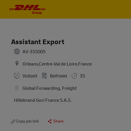
Skip to main content
Skip to main content
-
-
Assistant Export
AV-355005
Orleans,Centre-Val de Loire,France
Vollzeit
Befristet
35
Global Forwarding, Freight
Hillebrand Gori France S.A.S.
Copy job link
Share