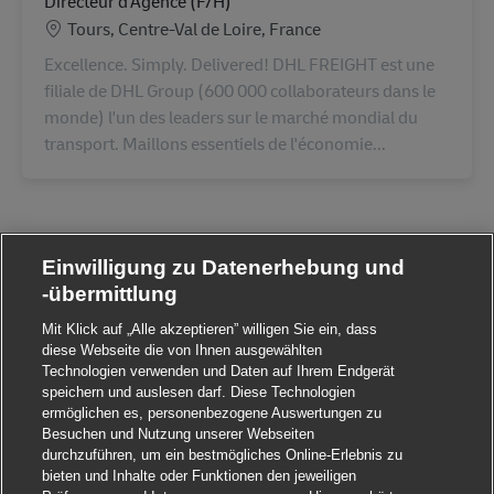
Directeur d'Agence (F/H)
Standort
Tours, Centre-Val de Loire, France
Excellence. Simply. Delivered! DHL FREIGHT est une
filiale de DHL Group (600 000 collaborateurs dans le
monde) l'un des leaders sur le marché mondial du
transport. Maillons essentiels de l'économie...
Einwilligung zu Datenerhebung und
-übermittlung
Mit Klick auf „Alle akzeptieren” willigen Sie ein, dass
diese Webseite die von Ihnen ausgewählten
Technologien verwenden und Daten auf Ihrem Endgerät
speichern und auslesen darf. Diese Technologien
ermöglichen es, personenbezogene Auswertungen zu
Besuchen und Nutzung unserer Webseiten
durchzuführen, um ein bestmögliches Online-Erlebnis zu
bieten und Inhalte oder Funktionen den jeweiligen