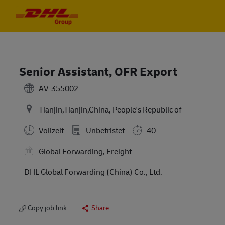
Skip to main content
Skip to main content
-
-
Senior Assistant, OFR Export
AV-355002
Tianjin,Tianjin,China, People's Republic of
Vollzeit
Unbefristet
40
Global Forwarding, Freight
DHL Global Forwarding (China) Co., Ltd.
Copy job link
Share