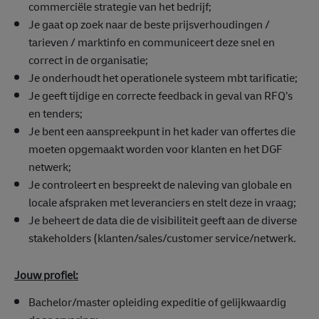
commerciële strategie van het bedrijf;
Je gaat op zoek naar de beste prijsverhoudingen /
tarieven / marktinfo en communiceert deze snel en
correct in de organisatie;
Je onderhoudt het operationele systeem mbt tarificatie;
Je geeft tijdige en correcte feedback in geval van RFQ’s
en tenders;
Je bent een aanspreekpunt in het kader van offertes die
moeten opgemaakt worden voor klanten en het DGF
netwerk;
Je controleert en bespreekt de naleving van globale en
locale afspraken met leveranciers en stelt deze in vraag;
Je beheert de data die de visibiliteit geeft aan de diverse
stakeholders (klanten/sales/customer service/netwerk.
Jouw profiel:
Bachelor/master opleiding expeditie of gelijkwaardig