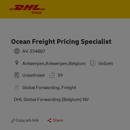
Skip to main content
Skip to main content
-
-
Ocean Freight Pricing Specialist
AV-354887
Antwerpen,Antwerpen,Belgium
Vollzeit
Unbefristet
39
Global Forwarding, Freight
DHL Global Forwarding (Belgium) NV
Copy job link
Share