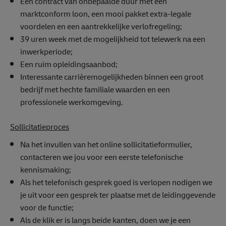
Een contract van onbepaalde duur met een
marktconform loon, een mooi pakket extra-legale
voordelen en een aantrekkelijke verlofregeling;
39 uren week met de mogelijkheid tot telewerk na een
inwerkperiode;
Een ruim opleidingsaanbod;
Interessante carrièremogelijkheden binnen een groot
bedrijf met hechte familiale waarden en een
professionele werkomgeving.
Sollicitatieproces
Na het invullen van het online sollicitatieformulier,
contacteren we jou voor een eerste telefonische
kennismaking;
Als het telefonisch gesprek goed is verlopen nodigen we
je uit voor een gesprek ter plaatse met de leidinggevende
voor de functie;
Als de klik er is langs beide kanten, doen we je een