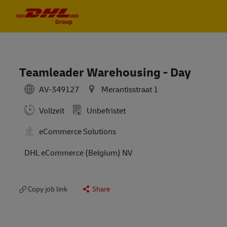
Skip to main content
Skip to main content
-
-
Teamleader Warehousing - Day
AV-349127
Merantisstraat 1
Vollzeit
Unbefristet
eCommerce Solutions
DHL eCommerce (Belgium) NV
Copy job link
Share