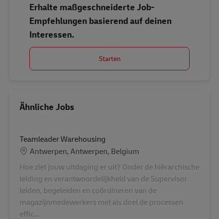
Erhalte maßgeschneiderte Job-
Empfehlungen basierend auf deinen
Interessen.
Starten
Ähnliche Jobs
Teamleader Warehousing
Standort
Antwerpen, Antwerpen, Belgium
Hoe ziet jouw uitdaging er uit? Onder de hiërarchische
leiding en verantwoordelijkheid van de Supervisor
leiden, begeleiden en coördineren van de
magazijnmedewerkers met als doel de processen
effic...