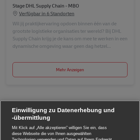
Stage DHL Supply Chain - MBO
Verfügbar in 6 Standorten
Wil jij praktijkervaring opdoen binnen één van de
grootste logistieke organisaties ter wereld? Bij DHL
Supply Chain krijg je de kans om mee te werken in een
dynamische omgeving waar geen dag hetzel...
Mehr Anzeigen
Einwilligung zu Datenerhebung und
-übermittlung
Mit Klick auf „Alle akzeptieren” willigen Sie ein, dass
diese Webseite die von Ihnen ausgewählten
Technologien verwenden und Daten auf Ihrem Endgerät