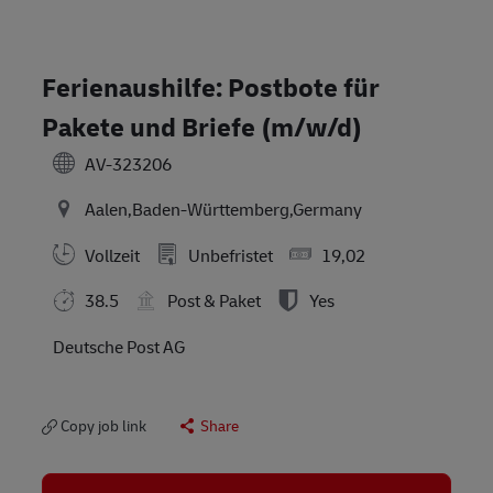
Ferienaushilfe: Postbote für
Pakete und Briefe (m/w/d)
AV-323206
Aalen,Baden-Württemberg,Germany
Vollzeit
Unbefristet
19,02
38.5
Post & Paket
Yes
Deutsche Post AG
Copy job link
Share