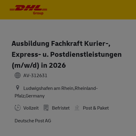
Skip to main content
Skip to main content
-
-
Ausbildung Fachkraft Kurier-,
Express- u. Postdienstleistungen
(m/w/d) in 2026
AV-312631
Ludwigshafen am Rhein,Rheinland-
Pfalz,Germany
Vollzeit
Befristet
Post & Paket
Deutsche Post AG