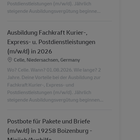
Postdienstleistungen (m/w/d). Jährlich
steigende Ausbildungsvergütung beginne...
Ausbildung Fachkraft Kurier-,
Express- u. Postdienstleistungen
(m/w/d) in 2026
Standort
Celle, Niedersachsen, Germany
Wo? Celle. Wann? 01.08.2026. Wie lange? 2
Jahre. Deine Vorteile bei der Ausbildung zur
Fachkraft Kurier-, Express- und
Postdienstleistungen (m/w/d). Jährlich
steigende Ausbildungsvergütung beginnen...
Postbote für Pakete und Briefe
(m/w/d) in 19258 Boizenburg -
Minijob/Aushilfe