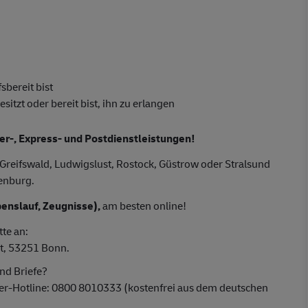
sbereit bist
tzt oder bereit bist, ihn zu erlangen
ier-, Express- und Postdienstleistungen!
reifswald, Ludwigslust, Rostock, Güstrow oder Stralsund
denburg.
enslauf, Zeugnisse),
am besten online!
tte an:
t, 53251 Bonn.
nd Briefe?
ber-Hotline: 0800 8010333 (kostenfrei aus dem deutschen