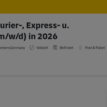
Skip to main content
Skip to main content
rier-, Express- u.
m/w/d) in 2026
ommern,Germany
Vollzeit
Befristet
Post & Paket