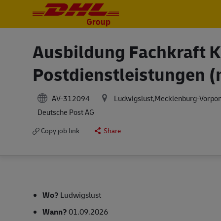
-
-
Ausbildung Fachkraft Ku
Postdienstleistungen (
AV-312094
Ludwigslust,Mecklenburg-Vorp
Deutsche Post AG
Copy job link
Share
Wo?
Ludwigslust
Wann?
01.09.2026