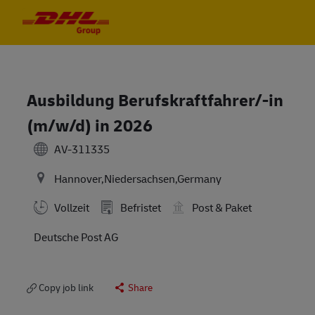
Skip to main content
Skip to main content
-
-
Ausbildung Berufskraftfahrer/-in
(m/w/d) in 2026
AV-311335
Hannover,Niedersachsen,Germany
Vollzeit
Befristet
Post & Paket
Deutsche Post AG
Copy job link
Share