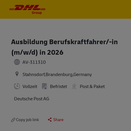
Skip to main content
Skip to main content
-
-
Ausbildung Berufskraftfahrer/-in
(m/w/d) in 2026
AV-311310
Stahnsdorf,Brandenburg,Germany
Vollzeit
Befristet
Post & Paket
Deutsche Post AG
Copy job link
Share