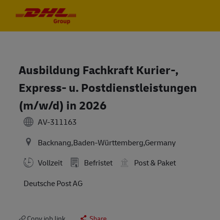
Skip to main content
Skip to main content
-
-
Ausbildung Fachkraft Kurier-,
Express- u. Postdienstleistungen
(m/w/d) in 2026
AV-311163
Backnang,Baden-Württemberg,Germany
Vollzeit
Befristet
Post & Paket
Deutsche Post AG
Copy job link
Share