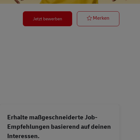
Postbote – Min
Merken
Jetzt bewerben
Erhalte maßgeschneiderte Job-
Empfehlungen basierend auf deinen
Interessen.