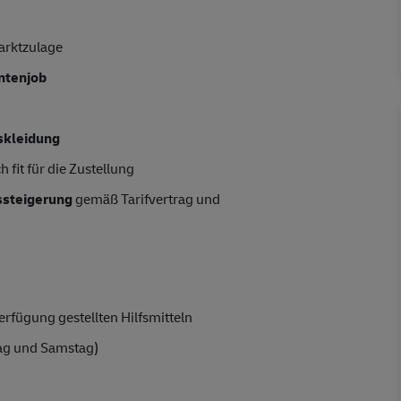
arktzulage
entenjob
skleidung
 fit für die Zustellung
tssteigerung
gemäß Tarifvertrag und
rfügung gestellten Hilfsmitteln
ag und Samstag)