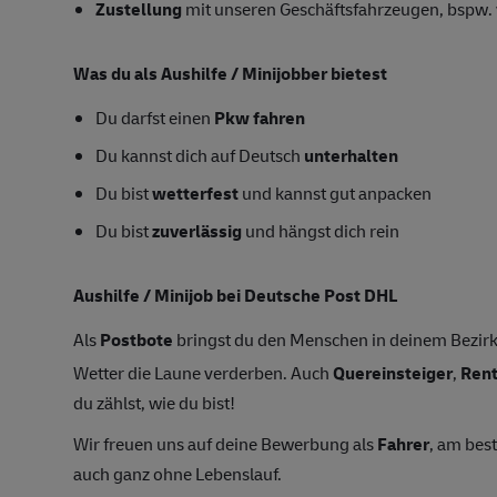
Zustellung
mit unseren Geschäftsfahrzeugen, bspw. 
Was du als Aushilfe / Minijobber bietest
Du darfst einen
Pkw fahren
Du kannst dich auf Deutsch
unterhalten
Du bist
wetterfest
und kannst gut anpacken
Du bist
zuverlässig
und hängst dich rein
Aushilfe / Minijob bei Deutsche Post DHL
Als
Postbote
bringst du den Menschen in deinem Bezirk
Wetter die Laune verderben. Auch
Quereinsteiger
,
Ren
du zählst, wie du bist!
Wir freuen uns auf deine Bewerbung als
Fahrer
, am bes
auch ganz ohne Lebenslauf.