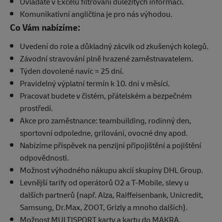
Ovládáte v Excelu filtrování důležitých informací.
Komunikativní angličtina je pro nás výhodou.
Co Vám nabízíme:
Uvedení do role a důkladný zácvik od zkušených kolegů.
Závodní stravování plně hrazené zaměstnavatelem.
Týden dovolené navíc = 25 dní.
Pravidelný výplatní termín k 10. dni v měsíci.
Pracovat budete v čistém, přátelském a bezpečném
prostředí.
Akce pro zaměstnance: teambuilding, rodinný den,
sportovní odpoledne, grilování, ovocné dny apod.
Nabízíme příspěvek na penzijní připojištění a pojištění
odpovědnosti.
Možnost výhodného nákupu akcií skupiny DHL Group.
Levnější tarify od operátorů O2 a T-Mobile, slevy u
dalších partnerů (např. Alza, Raiffeisenbank, Unicredit,
Samsung, Dr.Max, ZOOT, Grizly a mnoho dalších).
Možnost MULTISPORT karty a kartu do MAKRA.