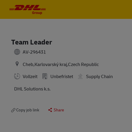
Skip to main content
Skip to main content
-
-
Team Leader
AV-296431
Cheb,Karlovarský kraj,Czech Republic
Vollzeit
Unbefristet
Supply Chain
DHL Solutions k.s.
Copy job link
Share