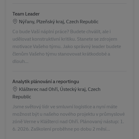
Team Leader
Standort
Nýřany, Plzeňský kraj, Czech Republic
Co bude Vaší náplní práce? Budete chválit, ale i
udělovat konstruktivní kritiku. Stanete se zdrojem
motivace Vašeho týmu. Jako správný leader budete
členům Vašeho týmu stanovovat krátkodobé a
dlouh...
Analytik plánování a reportingu
Standort
Klášterec nad Ohří, Ústecký kraj, Czech
Republic
Jsme světový lídr ve smluvní logistice a nyní máte
možnost být u našeho nového projektu v průmyslové
zóně Verne v Klášterci nad Ohří. Plánovaný nástup: 1.
6. 2026. Zaškolení proběhne po dobu 2 měsí...