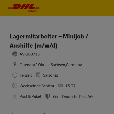
Skip to main content
Skip to main content
-
-
Lagermitarbeiter – Minijob /
Aushilfe (m/w/d)
AV-288715
Ottendorf-Okrilla,Sachsen,Germany
Teilzeit
Saisonal
Wechselnde Schicht
15.37
Post & Paket
Yes
Deutsche Post AG