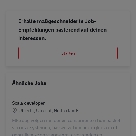
Erhalte maßgeschneiderte Job-
Empfehlungen basierend auf deinen
Interessen.
Starten
Ähnliche Jobs
Scala developer
Standort
Utrecht, Utrecht, Netherlands
Elke dag volgen miljoenen consumenten hun pakket
via onze systemen, passen ze hun bezorging aan of
gebruiken ze onze apps om te verzenden en