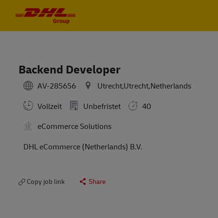
Skip to main content
Skip to main content
-
-
Backend Developer
AV-285656
Utrecht,Utrecht,Netherlands
Vollzeit
Unbefristet
40
eCommerce Solutions
DHL eCommerce (Netherlands) B.V.
Copy job link
Share