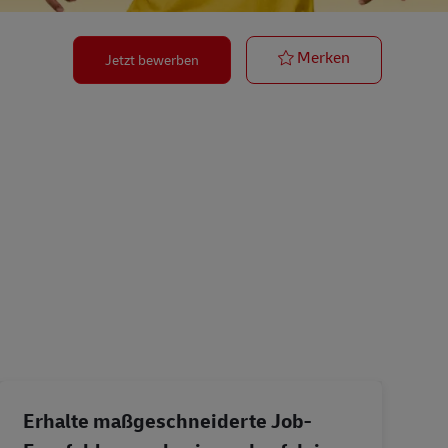
Postbote für B
Merken
Jetzt bewerben
Erhalte maßgeschneiderte Job-