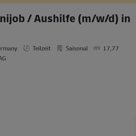
inijob / Aushilfe (m/w/d) in
ermany
Teilzeit
Saisonal
17,77
 AG