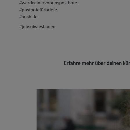
#werdeeinervonunspostbote
#postbotefürbriefe
#aushilfe
#jobsnlwiesbaden
Erfahre mehr über deinen kün