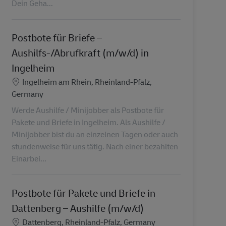
Dein Geha...
Postbote für Briefe –
Aushilfs-/Abrufkraft (m/w/d) in
Ingelheim
Standort
Ingelheim am Rhein, Rheinland-Pfalz,
Germany
Werde Aushilfe / Minijobber als Postbote für
Pakete und Briefe in Ingelheim. Als Aushilfe /
Minijobber bist du an einzelnen Tagen oder auch
stundenweise für uns tätig. Nach einer bezahlten
Einarbei...
Postbote für Pakete und Briefe in
Dattenberg – Aushilfe (m/w/d)
Standort
Dattenberg, Rheinland-Pfalz, Germany