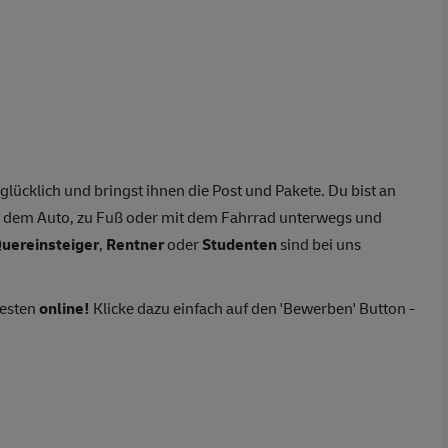
ücklich und bringst ihnen die Post und Pakete. Du bist an
dem Auto, zu Fuß oder mit dem Fahrrad unterwegs und
uereinsteiger
,
Rentner
oder
Studenten
sind bei uns
besten
online!
Klicke dazu einfach auf den 'Bewerben' Button -