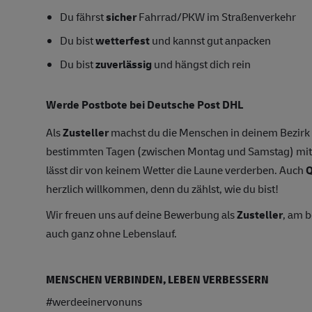
Du fährst
sicher
Fahrrad/PKW im Straßenverkehr
Du bist
wetterfest
und kannst gut anpacken
Du bist
zuverlässig
und hängst dich rein
Werde Postbote bei Deutsche Post DHL
Als
Zusteller
machst du die Menschen in deinem Bezirk gl
bestimmten Tagen (zwischen Montag und Samstag) mit 
lässt dir von keinem Wetter die Laune verderben. Auch
Q
herzlich willkommen, denn du zählst, wie du bist!
Wir freuen uns auf deine Bewerbung als
Zusteller
, am 
auch ganz ohne Lebenslauf.
MENSCHEN VERBINDEN, LEBEN VERBESSERN
#werdeeinervonuns