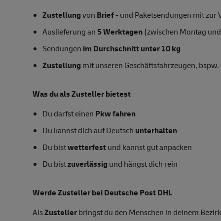
Zustellung
von
Brief
- und Paketsendungen mit zur V
Auslieferung an
5 Werktagen
(zwischen Montag und
Sendungen
im Durchschnitt unter 10 kg
Zustellung
mit unseren Geschäftsfahrzeugen, bspw. 
Was du als Zusteller bietest
Du darfst einen
Pkw fahren
Du kannst dich auf Deutsch
unterhalten
Du bist
wetterfest
und kannst gut anpacken
Du bist
zuverlässig
und hängst dich rein
Werde
Zusteller
bei Deutsche Post DHL
Als
Zusteller
bringst du den Menschen in deinem Bezirk