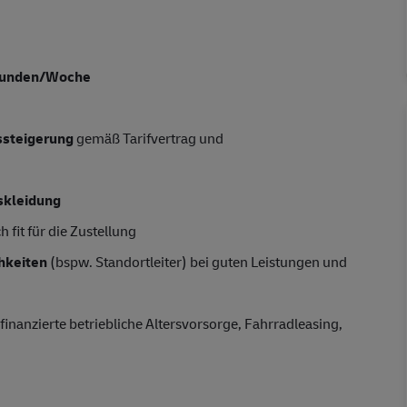
tunden/Woche
tssteigerung
gemäß Tarifvertrag und
skleidung
 fit für die Zustellung
hkeiten
(bspw. Standortleiter) bei guten Leistungen und
finanzierte betriebliche Altersvorsorge, Fahrradleasing,