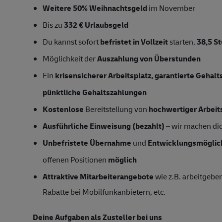
Weitere 50% Weihnachtsgeld
im November
Bis zu
332 € Urlaubsgeld
Du kannst sofort
befristet in Vollzeit
starten,
38,5 S
Möglichkeit der
Auszahlung von Überstunden
Ein
krisensicherer Arbeitsplatz, garantierte Gehal
pünktliche Gehaltszahlungen
Kostenlose
Bereitstellung von
hochwertiger Arbeit
Ausführliche Einweisung (bezahlt)
– wir machen dich
Unbefristete Übernahme
und
Entwicklungsmöglic
offenen Positionen
möglich
Attraktive Mitarbeiterangebote
wie z.B. arbeitgeber
Rabatte bei Mobilfunkanbietern, etc.
Deine Aufgaben als
Zusteller
bei uns