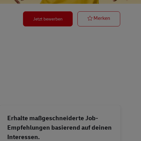
Zusteller für 
Merken
Jetzt bewerben
Erhalte maßgeschneiderte Job-
Empfehlungen basierend auf deinen
Interessen.