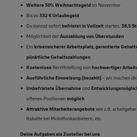
Weitere 50% Weihnachtsgeld
im November
Bis zu
332 € Urlaubsgeld
Du kannst sofort
befristet in Vollzeit
starten,
38,5 S
Möglichkeit der
Auszahlung von Überstunden
Ein
krisensicherer Arbeitsplatz, garantierte Gehal
pünktliche Gehaltszahlungen
Kostenlose
Bereitstellung von
hochwertiger Arbeit
Ausführliche Einweisung (bezahlt)
– wir machen dich
Unbefristete Übernahme
und
Entwicklungsmöglic
offenen Positionen
möglich
Attraktive Mitarbeiterangebote
wie z.B. arbeitgeber
Rabatte bei Mobilfunkanbietern, etc.
Deine Aufgaben als Zusteller bei uns