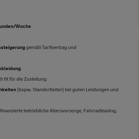
tunden/Woche
tssteigerung
gemäß Tarifvertrag und
skleidung
 fit für die Zustellung
hkeiten
(bspw. Standortleiter) bei guten Leistungen und
finanzierte betriebliche Altersvorsorge, Fahrradleasing,