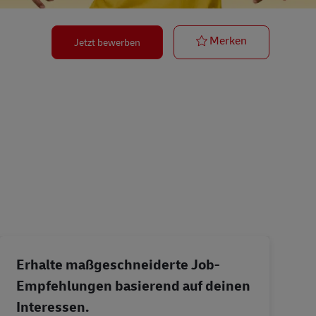
Zusteller für 
Merken
Jetzt bewerben
Erhalte maßgeschneiderte Job-
Empfehlungen basierend auf deinen
Interessen.