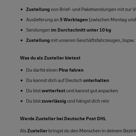
Zustellung
von Brief- und Paketsendungen mit zur Ve
Auslieferung an
5 Werktagen
(zwischen Montag und
Sendungen
im Durchschnitt unter 10 kg
Zustellung
mit unseren Geschäftsfahrzeugen, bspw. 
Was du als Zusteller bietest
Du darfst einen
Pkw fahren
Du kannst dich auf Deutsch
unterhalten
Du bist
wetterfest
und kannst gut anpacken
Du bist
zuverlässig
und hängst dich rein
Werde Zusteller bei Deutsche Post DHL
Als
Zusteller
bringst du den Menschen in deinem Bezirk