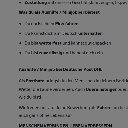
Zustellung
mit unseren Geschäftsfahrzeugen, bspw. 
Was du als Aushilfe / Minijobber bietest
Du darfst einen
Pkw fahren
Du kannst dich auf Deutsch
unterhalten
Du bist
wetterfest
und kannst gut anpacken
Du bist
zuverlässig
und hängst dich rein
Aushilfe / Minijob bei Deutsche Post DHL
Als
Postbote
bringst du den Menschen in deinem Bezirk
Wetter die Laune verderben. Auch
Quereinsteiger
oder
wie du bist!
Wir freuen uns auf deine Bewerbung als
Fahrer
, am bes
auch ganz ohne Lebenslauf.
MENSCHEN VERBINDEN, LEBEN VERBESSERN