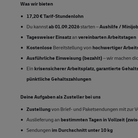
Was wir bieten
17,20 € Tarif-Stundenlohn
Du kannst
ab 01.09.2026
starten –
Aushilfe / Minijo
Tagesweiser Einsatz
an
vereinbarten Arbeitstagen
Kostenlose
Bereitstellung von
hochwertiger Arbeit
Ausführliche Einweisung (bezahlt)
– wir machen dich
Ein
krisensicherer Arbeitsplatz, garantierte Gehal
pünktliche Gehaltszahlungen
Deine Aufgaben als Zusteller bei uns
Zustellung
von Brief- und Paketsendungen mit zur Ve
Auslieferung an
bestimmten Tagen in Vollzeit
(zwis
Sendungen
im Durchschnitt unter 10 kg