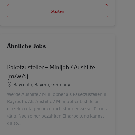
Starten
Ähnliche Jobs
Paketzusteller – Minijob / Aushilfe
(m/w/d)
Standort
Bayreuth, Bayern, Germany
Werde Aushilfe / Minijobber als Paketzusteller in
Bayreuth. Als Aushilfe / Minijobber bist du an
einzelnen Tagen oder auch stundenweise für uns
tätig. Nach einer bezahlten Einarbeitung kannst
du so...