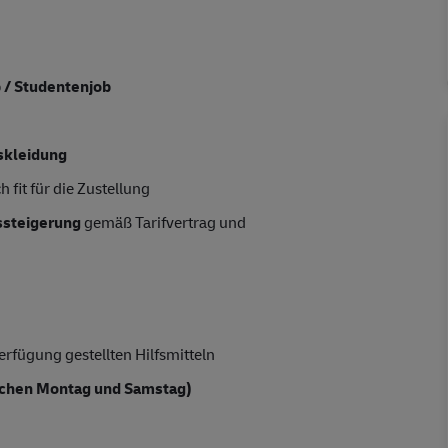
b / Studentenjob
skleidung
 fit für die Zustellung
tssteigerung
gemäß Tarifvertrag und
rfügung gestellten Hilfsmitteln
chen Montag und Samstag)