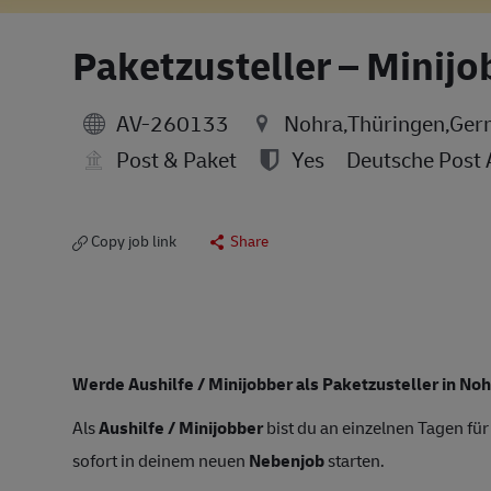
Paketzusteller – Minijo
AV-260133
Nohra,Thüringen,Ge
Post & Paket
Yes
Deutsche Post
Copy job link
Share
Werde Aushilfe / Minijobber als Paketzusteller in No
Als
Aushilfe / Minijobber
bist du an einzelnen Tagen für
sofort in deinem neuen
Nebenjob
starten.