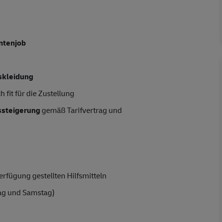
entenjob
skleidung
 fit für die Zustellung
tssteigerung
gemäß Tarifvertrag und
rfügung gestellten Hilfsmitteln
ag und Samstag)