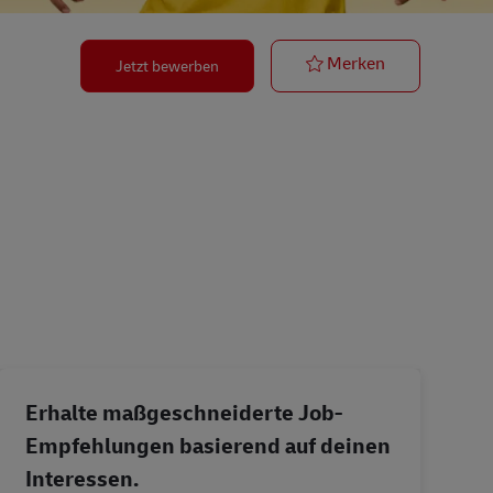
Postbote – Min
Merken
Jetzt bewerben
Erhalte maßgeschneiderte Job-
Empfehlungen basierend auf deinen
Interessen.