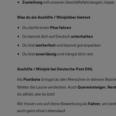
Zustellung
mit unseren Geschäftsfahrzeugen, bspw. 
Was du als Aushilfe / Minijobber bietest
Du darfst einen
Pkw fahren
Du kannst dich auf Deutsch
unterhalten
Du bist
wetterfest
und kannst gut anpacken
Du bist
zuverlässig
und hängst dich rein
Aushilfe / Minijob bei Deutsche Post DHL
Als
Postbote
bringst du den Menschen in deinem Bezirk
Wetter die Laune verderben. Auch
Quereinsteiger
,
Ren
du zählst, wie du bist!
Wir freuen uns auf deine Bewerbung als
Fahrer
, am bes
auch ganz ohne Lebenslauf.