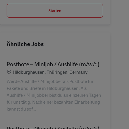
Starten
Ähnliche Jobs
Postbote – Minijob / Aushilfe (m/w/d)
Standort
Hildburghausen, Thüringen, Germany
Werde Aushilfe / Minijobber als Postbote für
Pakete und Briefe in Hildburghausen. Als
Aushilfe / Minijobber bist du an einzelnen Tagen
für uns tätig. Nach einer bezahlten Einarbeitung
kannst du sof...
Postbote – Minijob / Aushilfe (m/w/d)