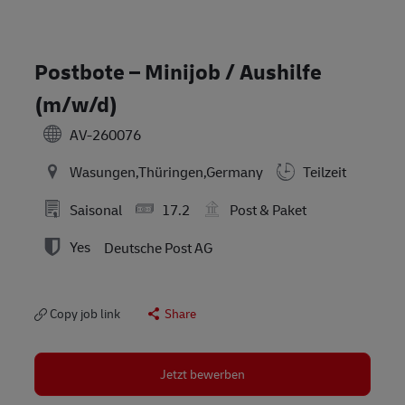
Postbote – Minijob / Aushilfe
(m/w/d)
AV-260076
Wasungen,Thüringen,Germany
Teilzeit
Saisonal
17.2
Post & Paket
Yes
Deutsche Post AG
Copy job link
Share
Jetzt bewerben