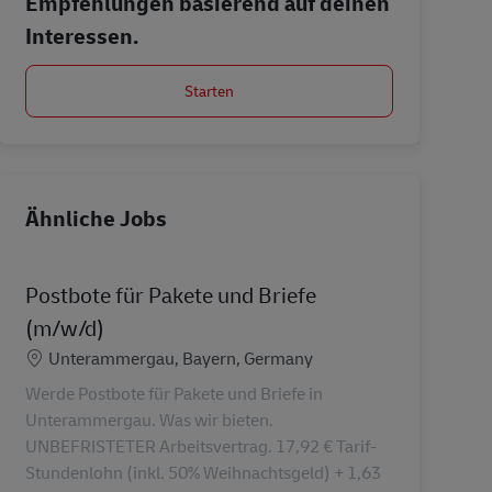
Empfehlungen basierend auf deinen
Interessen.
Starten
Ähnliche Jobs
Postbote für Pakete und Briefe
(m/w/d)
Standort
Unterammergau, Bayern, Germany
Werde Postbote für Pakete und Briefe in
Unterammergau. Was wir bieten.
UNBEFRISTETER Arbeitsvertrag. 17,92 € Tarif-
Stundenlohn (inkl. 50% Weihnachtsgeld) + 1,63