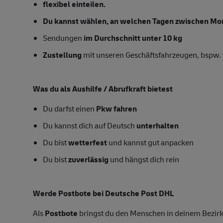
flexibel einteilen.
Du kannst wählen, an welchen Tagen zwischen Mon
Sendungen
im Durchschnitt unter 10 kg
Zustellung
mit unseren Geschäftsfahrzeugen, bspw. 
Was du als Aushilfe / Abrufkraft bietest
Du darfst einen
Pkw fahren
Du kannst dich auf Deutsch
unterhalten
Du bist
wetterfest
und kannst gut anpacken
Du bist
zuverlässig
und hängst dich rein
Werde Postbote bei Deutsche Post DHL
Als
Postbote
bringst du den Menschen in deinem Bezirk