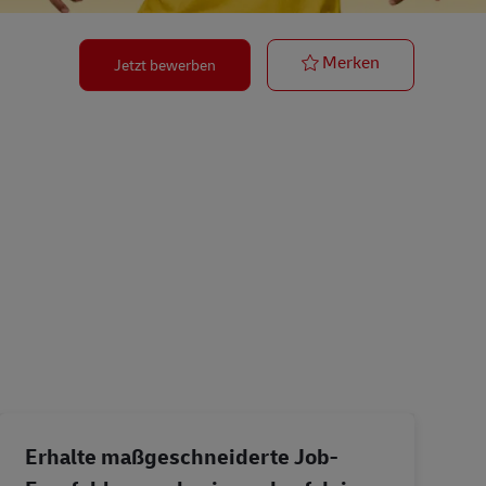
Postbote für 
Merken
Jetzt bewerben
Erhalte maßgeschneiderte Job-