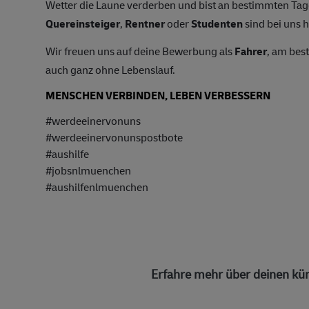
Wetter die Laune verderben und bist an bestimmten T
Quereinsteiger
,
Rentner
oder
Studenten
sind bei uns h
Wir freuen uns auf deine Bewerbung als
Fahrer
, am bes
auch ganz ohne Lebenslauf.
MENSCHEN VERBINDEN, LEBEN VERBESSERN
#werdeeinervonuns
#werdeeinervonunspostbote
#aushilfe
#jobsnlmuenchen
#aushilfenlmuenchen
Erfahre mehr über deinen kün