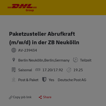
Skip to main content
Skip to main content
-
-
Paketzusteller Abrufkraft
(m/w/d) in der ZB Neukölln
AV-239434
Berlin Neukölln,Berlin,Germany
Teilzeit
Saisonal
17.20/17.92
19.25
Post & Paket
Yes
Deutsche Post AG
Copy job link
Share