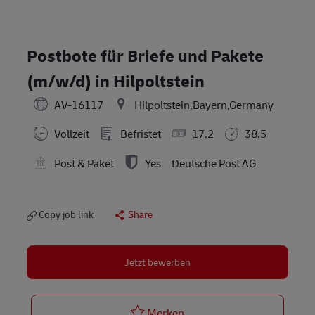
Postbote für Briefe und Pakete
(m/w/d) in Hilpoltstein
AV-16117
Hilpoltstein,Bayern,Germany
Vollzeit
Befristet
17.2
38.5
Post & Paket
Yes
Deutsche Post AG
Copy job link
Share
Jetzt bewerben
Postbote für Briefe und Pak
Merken