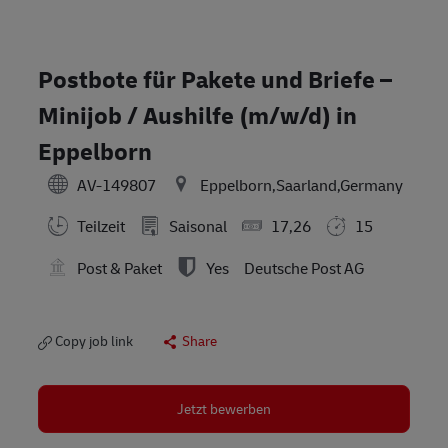
Postbote für Pakete und Briefe –
Minijob / Aushilfe (m/w/d) in
Eppelborn
AV-149807
Eppelborn,Saarland,Germany
Teilzeit
Saisonal
17,26
15
Post & Paket
Yes
Deutsche Post AG
Copy job link
Share
Jetzt bewerben