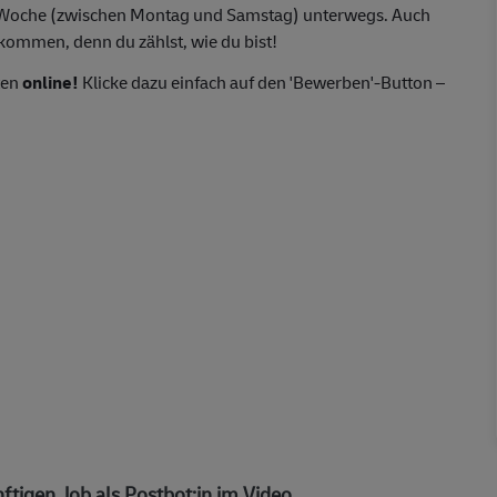
o Woche (zwischen Montag und Samstag) unterwegs. Auch
lkommen, denn du zählst, wie du bist!
ten
online!
Klicke dazu einfach auf den 'Bewerben'-Button –
ftigen Job als Postbot:in im Video