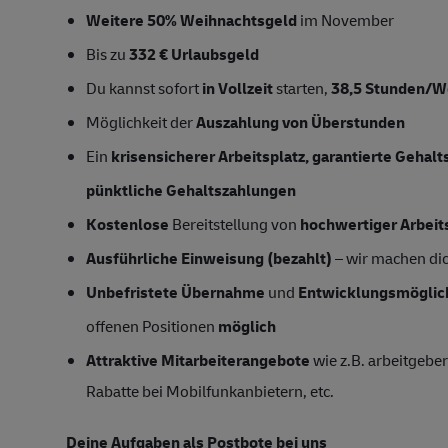
Weitere 50% Weihnachtsgeld
im November
Bis zu
332 € Urlaubsgeld
Du kannst sofort
in Vollzeit
starten,
38,5 Stunden/
Möglichkeit der
Auszahlung von Überstunden
Ein
krisensicherer Arbeitsplatz, garantierte Gehal
pünktliche Gehaltszahlungen
Kostenlose
Bereitstellung von
hochwertiger Arbeit
Ausführliche Einweisung (bezahlt)
– wir machen dich
Unbefristete Übernahme
und
Entwicklungsmöglic
offenen Positionen
möglich
Attraktive Mitarbeiterangebote
wie z.B. arbeitgeber
Rabatte bei Mobilfunkanbietern, etc.
Deine Aufgaben als Postbote bei uns