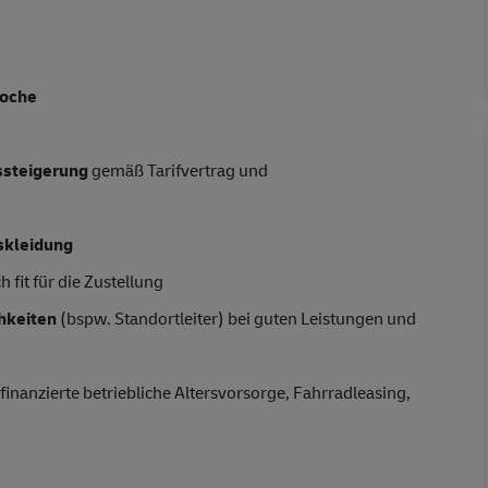
Woche
tssteigerung
gemäß Tarifvertrag und
skleidung
 fit für die Zustellung
hkeiten
(bspw. Standortleiter) bei guten Leistungen und
finanzierte betriebliche Altersvorsorge, Fahrradleasing,