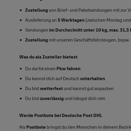
Zustellung
von Brief- und Paketsendungen mit zur Ve
Auslieferung an
5 Werktagen
(zwischen Montag und
Sendungen
im Durchschnitt unter 10 kg, max. 31,5 
Zustellung
mit unseren Geschäftsfahrzeugen, bspw. 
Was du als Zusteller bietest
Du darfst einen
Pkw fahren
Du kannst dich auf Deutsch
unterhalten
Du bist
wetterfest
und kannst gut anpacken
Du bist
zuverlässig
und hängst dich rein
Werde Postbote bei Deutsche Post DHL
Als
Postbote
bringst du den Menschen in deinem Bezirk