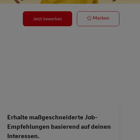
Postbote für 
Merken
Jetzt bewerben
Erhalte maßgeschneiderte Job-
Empfehlungen basierend auf deinen
Interessen.