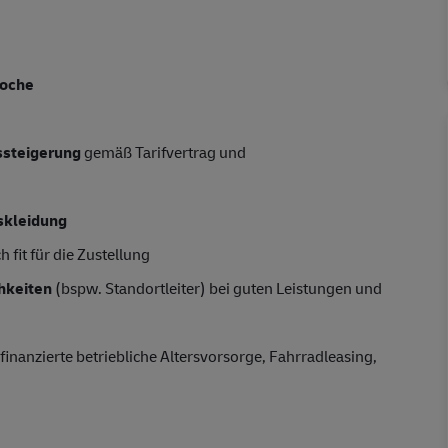
Woche
tssteigerung
gemäß Tarifvertrag und
skleidung
 fit für die Zustellung
hkeiten
(bspw. Standortleiter) bei guten Leistungen und
finanzierte betriebliche Altersvorsorge, Fahrradleasing,