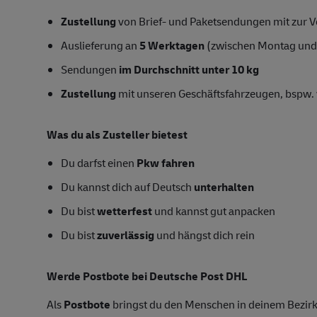
Zustellung
von Brief- und Paketsendungen mit zur Ve
Auslieferung an
5 Werktagen
(zwischen Montag und
Sendungen
im Durchschnitt unter 10 kg
Zustellung
mit unseren Geschäftsfahrzeugen, bspw. 
Was du als Zusteller bietest
Du darfst einen
Pkw fahren
Du kannst dich auf Deutsch
unterhalten
Du bist
wetterfest
und kannst gut anpacken
Du bist
zuverlässig
und hängst dich rein
Werde Postbote bei Deutsche Post DHL
Als
Postbote
bringst du den Menschen in deinem Bezirk