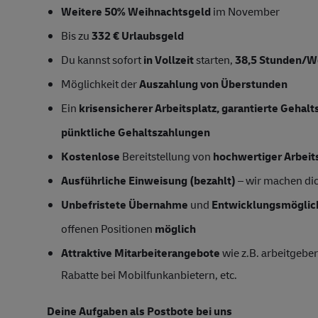
Weitere 50% Weihnachtsgeld
im November
Bis zu
332 € Urlaubsgeld
Du kannst sofort
in Vollzeit
starten,
38,5 Stunden/
Möglichkeit der
Auszahlung von Überstunden
Ein
krisensicherer Arbeitsplatz, garantierte Gehal
pünktliche Gehaltszahlungen
Kostenlose
Bereitstellung von
hochwertiger Arbeit
Ausführliche Einweisung (bezahlt)
– wir machen dich
Unbefristete Übernahme
und
Entwicklungsmöglic
offenen Positionen
möglich
Attraktive Mitarbeiterangebote
wie z.B. arbeitgeber
Rabatte bei Mobilfunkanbietern, etc.
Deine Aufgaben als Postbote bei uns