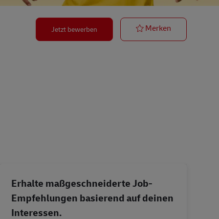
Postbote für 
Merken
Jetzt bewerben
Erhalte maßgeschneiderte Job-
Empfehlungen basierend auf deinen
Interessen.