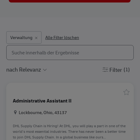
Verwaltung
Alle Filter löschen
Suche aus untenstehender Liste
the results are updated
Filter
(1)
Speicher
Administrative Assistant II
Standort
Lockbourne, Ohio, 43137
DHL Supply Chain is Hiring! At DHL, you will play a part in one of the
world’s most essential industries. There has never been a better time
to join DHL Supply Chain. In a global business like ours...