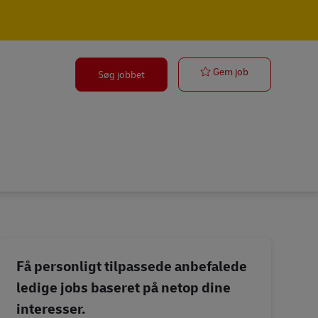
Postbote für 
Gem job
Søg jobbet
Få personligt tilpassede anbefalede
ledige jobs baseret på netop dine
interesser.