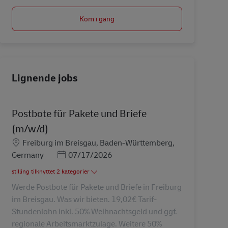
Kom i gang
Lignende jobs
Postbote für Pakete und Briefe
(m/w/d)
Lokation
Freiburg im Breisgau, Baden-Württemberg,
Posted Date
Germany
07/17/2026
stilling tilknyttet 2 kategorier
Werde Postbote für Pakete und Briefe in Freiburg
im Breisgau. Was wir bieten. 19,02€ Tarif-
Stundenlohn inkl. 50% Weihnachtsgeld und ggf.
regionale Arbeitsmarktzulage. Weitere 50%