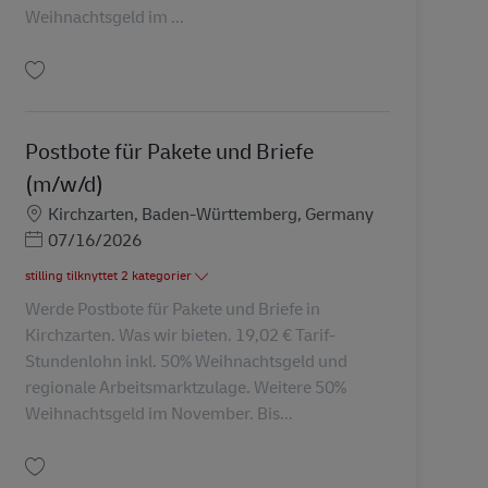
Weihnachtsgeld im ...
Gem Postbote für Pakete und Briefe (m/w/d) AV-265837
Postbote für Pakete und Briefe
(m/w/d)
Lokation
Kirchzarten, Baden-Württemberg, Germany
Posted Date
07/16/2026
stilling tilknyttet 2 kategorier
Werde Postbote für Pakete und Briefe in
Kirchzarten. Was wir bieten. 19,02 € Tarif-
Stundenlohn inkl. 50% Weihnachtsgeld und
regionale Arbeitsmarktzulage. Weitere 50%
Weihnachtsgeld im November. Bis...
Gem Postbote für Pakete und Briefe (m/w/d) AV-265831