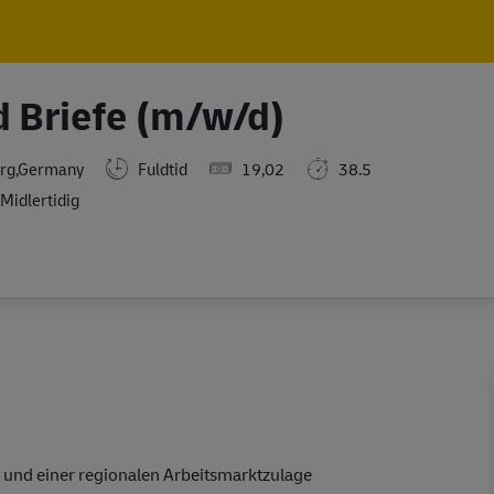
Skip to main content
Skip to main content
d Briefe (m/w/d)
rg,Germany
Fuldtid
19,02
38.5
Midlertidig
 und einer regionalen Arbeitsmarktzulage