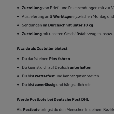
Zustellung
von Brief- und Paketsendungen mit zur Ve
Auslieferung an
5 Werktagen
(zwischen Montag und
Sendungen
im Durchschnitt unter 10 kg
Zustellung
mit unseren Geschäftsfahrzeugen, bspw. 
Was du als Zusteller bietest
Du darfst einen
Pkw fahren
Du kannst dich auf Deutsch
unterhalten
Du bist
wetterfest
und kannst gut anpacken
Du bist
zuverlässig
und hängst dich rein
Werde Postbote bei Deutsche Post DHL
Als
Postbote
bringst du den Menschen in deinem Bezirk