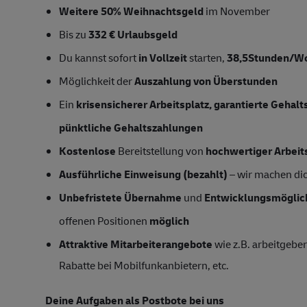
Weitere 50% Weihnachtsgeld
im November
Bis zu
332 € Urlaubsgeld
Du kannst sofort
in Vollzeit
starten,
38,5Stunden/W
Möglichkeit der
Auszahlung von Überstunden
Ein
krisensicherer Arbeitsplatz, garantierte Gehal
pünktliche Gehaltszahlungen
Kostenlose
Bereitstellung von
hochwertiger Arbeit
Ausführliche Einweisung (bezahlt)
– wir machen dich
Unbefristete Übernahme
und
Entwicklungsmöglic
offenen Positionen
möglich
Attraktive Mitarbeiterangebote
wie z.B. arbeitgeber
Rabatte bei Mobilfunkanbietern, etc.
Deine Aufgaben als Postbote bei uns