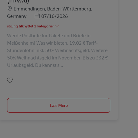
Lokation
Emmendingen, Baden-Württemberg,
Posted Date
Germany
07/16/2026
stilling tilknyttet 2 kategorier
Werde Postbote für Pakete und Briefe in
Meißenheim! Was wir bieten. 19,02 € Tarif-
Stundenlohn inkl. 50% Weihnachtsgeld. Weitere
50% Weihnachtsgeld im November. Bis zu 332 €
Urlaubsgeld. Du kannst s...
Gem Postbote für Pakete und Briefe (m/w/d) AV-345811
Læs Mere