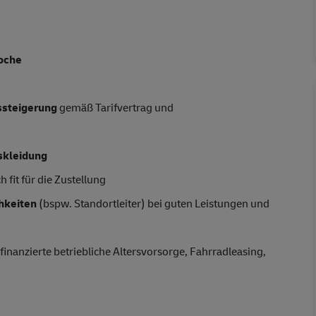
oche
tssteigerung
gemäß Tarifvertrag und
skleidung
 fit für die Zustellung
hkeiten
(bspw. Standortleiter) bei guten Leistungen und
finanzierte betriebliche Altersvorsorge, Fahrradleasing,