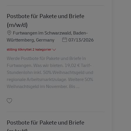
Postbote für Pakete und Briefe
(m/w/d)
Lokation
Furtwangen im Schwarzwald, Baden-
Posted Date
Württemberg, Germany
07/13/2026
stilling tilknyttet 2 kategorier
Werde Postbote für Pakete und Briefe in
Furtwangen. Was wir bieten. 19,02 € Tarif-
Stundenlohn inkl. 50% Weihnachtsgeld und
regionale Arbeitsmarktzulage. Weitere 50%
Weihnachtsgeld im November. Bis ...
Gem Postbote für Pakete und Briefe (m/w/d) AV-72497
Postbote für Pakete und Briefe
(m/w/d)