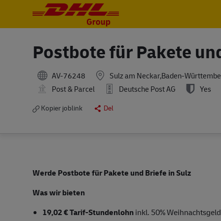
-
-
Postbote für Pakete un
AV-76248
Sulz am Neckar,Baden-Württembe
Post & Parcel
Deutsche Post AG
Yes
Kopier joblink
Del
Werde Postbote für Pakete und Briefe in Sulz
Was wir bieten
19,02 € Tarif-Stundenlohn
inkl. 50% Weihnachtsgeld