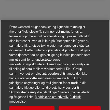
Dette websted bruger cookies og lignende teknologier
(herefter "teknologier"), som gør det muligt for os at
levere en optimeret onlineoplevelse og tilpasse indhold til
dine interesser. Ved at klikke på "Accepter alle" giver du
samtykke til, at disse teknologier må lagres og tilgås på
din enhed. Dette omfatter oprettelse af profiler for at gøre
vores tjenester så brugervenlige og kundetilpassede som
muligt samt for at understøtte vores
markedsføringsaktiviteter. Derudover giver du samtykke
til deling af data mellem virksomheder i DHL Group
samt, hvor det er relevant, overførsel til lande, der ikke
har et databeskyttelsesniveau svarende til EU. For
yderligere oplysninger og muligheden for at trække dit
samtykke tilbage eller ændre det, henvises der til
"Administrer samtykkeindstillinger" nederst på webstedet
og følgende links
Meddelelse om privatliv
Juridisk
Søg jobbet
meddelelse