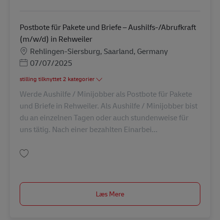
Gem Postbote für Pakete und Briefe (m/w/d) in Rehlingen AV-125735
Postbote für Pakete und Briefe – Aushilfs-/Abrufkraft
(m/w/d) in Rehweiler
Lokation
Rehlingen-Siersburg, Saarland, Germany
Posted Date
07/07/2025
stilling tilknyttet 2 kategorier
Werde Aushilfe / Minijobber als Postbote für Pakete
und Briefe in Rehweiler. Als Aushilfe / Minijobber bist
du an einzelnen Tagen oder auch stundenweise für
uns tätig. Nach einer bezahlten Einarbei...
Gem Postbote für Pakete und Briefe – Aushilfs-/Abrufkraft (m/w/d) in Reh
Læs Mere