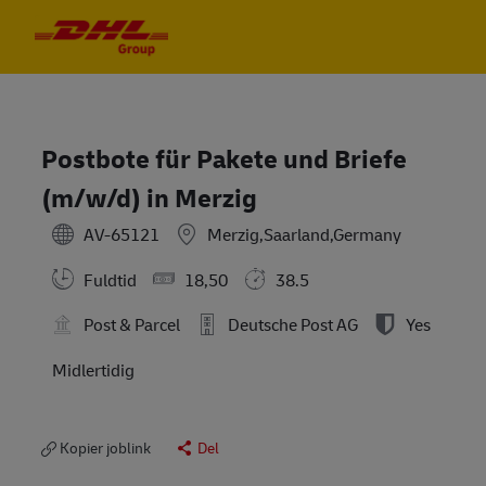
Skip to main content
Skip to main content
-
-
Postbote für Pakete und Briefe
(m/w/d) in Merzig
AV-65121
Merzig,Saarland,Germany
Fuldtid
18,50
38.5
Post & Parcel
Deutsche Post AG
Yes
Midlertidig
Kopier joblink
Del