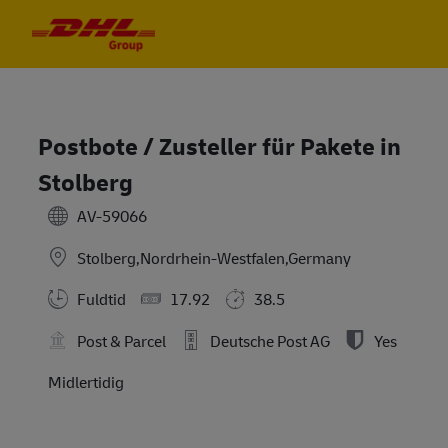
Skip to main content
Skip to main content
-
-
Postbote / Zusteller für Pakete in
Stolberg
AV-59066
Stolberg,Nordrhein-Westfalen,Germany
Fuldtid
17.92
38.5
Post & Parcel
Deutsche Post AG
Yes
Midlertidig