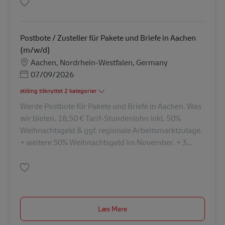
Gem Postbote / Zusteller für Pakete und Briefe in Herzogenrath (m/w/d) 
Postbote / Zusteller für Pakete und Briefe in Aachen
(m/w/d)
Lokation
Aachen, Nordrhein-Westfalen, Germany
Posted Date
07/09/2026
stilling tilknyttet 2 kategorier
Werde Postbote für Pakete und Briefe in Aachen. Was
wir bieten. 18,50 € Tarif-Stundenlohn inkl. 50%
Weihnachtsgeld & ggf. regionale Arbeitsmarktzulage.
+ weitere 50% Weihnachtsgeld im November. + 3...
Gem Postbote / Zusteller für Pakete und Briefe in Aachen (m/w/d) AV-117
Læs Mere