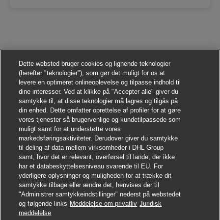
Dette websted bruger cookies og lignende teknologier
(herefter "teknologier"), som gør det muligt for os at
levere en optimeret onlineoplevelse og tilpasse indhold til
dine interesser. Ved at klikke på "Accepter alle" giver du
samtykke til, at disse teknologier må lagres og tilgås på
din enhed. Dette omfatter oprettelse af profiler for at gøre
vores tjenester så brugervenlige og kundetilpassede som
muligt samt for at understøtte vores
markedsføringsaktiviteter. Derudover giver du samtykke
til deling af data mellem virksomheder i DHL Group
samt, hvor det er relevant, overførsel til lande, der ikke
har et databeskyttelsesniveau svarende til EU. For
yderligere oplysninger og muligheden for at trække dit
samtykke tilbage eller ændre det, henvises der til
"Administrer samtykkeindstillinger" nederst på webstedet
og følgende links
Meddelelse om privatliv
Juridisk
Søg jobbet
meddelelse