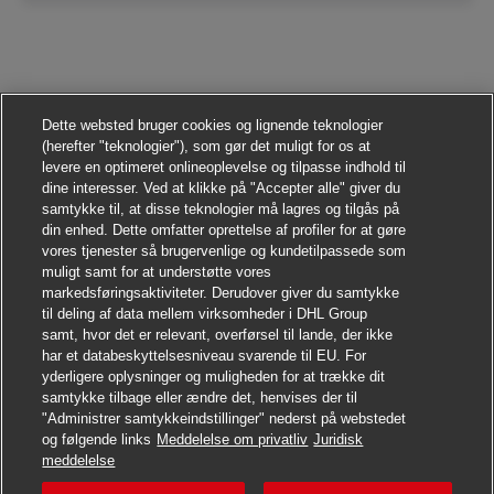
Dette websted bruger cookies og lignende teknologier
(herefter "teknologier"), som gør det muligt for os at
levere en optimeret onlineoplevelse og tilpasse indhold til
dine interesser. Ved at klikke på "Accepter alle" giver du
samtykke til, at disse teknologier må lagres og tilgås på
din enhed. Dette omfatter oprettelse af profiler for at gøre
vores tjenester så brugervenlige og kundetilpassede som
muligt samt for at understøtte vores
markedsføringsaktiviteter. Derudover giver du samtykke
til deling af data mellem virksomheder i DHL Group
samt, hvor det er relevant, overførsel til lande, der ikke
har et databeskyttelsesniveau svarende til EU. For
yderligere oplysninger og muligheden for at trække dit
samtykke tilbage eller ændre det, henvises der til
"Administrer samtykkeindstillinger" nederst på webstedet
og følgende links
Meddelelse om privatliv
Juridisk
Søg jobbet
meddelelse