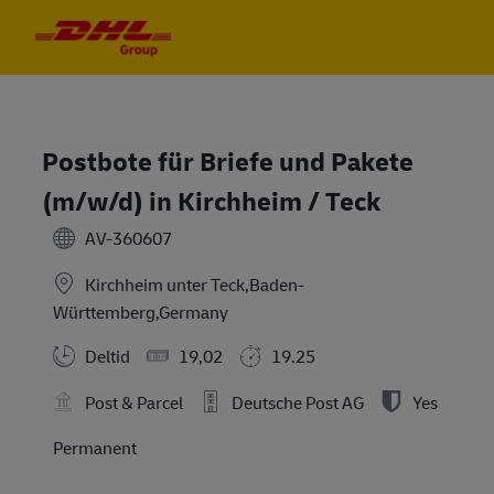
Skip to main content
Skip to main content
-
-
Postbote für Briefe und Pakete
(m/w/d) in Kirchheim / Teck
AV-360607
Kirchheim unter Teck,Baden-
Württemberg,Germany
Deltid
19,02
19.25
Post & Parcel
Deutsche Post AG
Yes
Permanent