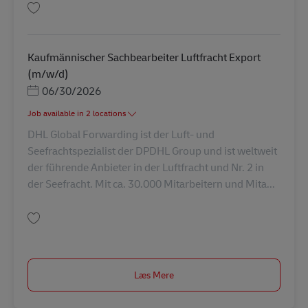
Gem Abrufkraft als Postbote für Briefe und Pakete (m/w/d) in Teilzeit AV-3
Kaufmännischer Sachbearbeiter Luftfracht Export
(m/w/d)
Posted Date
06/30/2026
Job available in 2 locations
DHL Global Forwarding ist der Luft- und
Seefrachtspezialist der DPDHL Group und ist weltweit
der führende Anbieter in der Luftfracht und Nr. 2 in
der Seefracht. Mit ca. 30.000 Mitarbeitern und Mita...
Gem Kaufmännischer Sachbearbeiter Luftfracht Export (m/w/d) AV-36044
Læs Mere