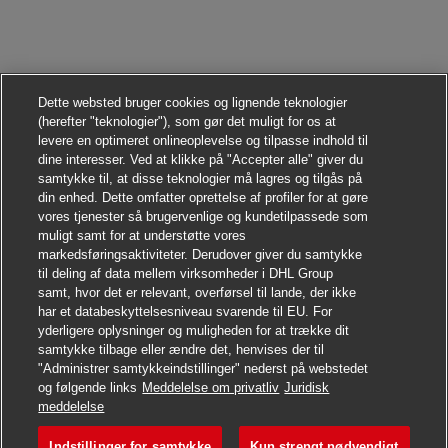
Dette websted bruger cookies og lignende teknologier
(herefter "teknologier"), som gør det muligt for os at
levere en optimeret onlineoplevelse og tilpasse indhold til
dine interesser. Ved at klikke på "Accepter alle" giver du
samtykke til, at disse teknologier må lagres og tilgås på
din enhed. Dette omfatter oprettelse af profiler for at gøre
vores tjenester så brugervenlige og kundetilpassede som
muligt samt for at understøtte vores
markedsføringsaktiviteter. Derudover giver du samtykke
til deling af data mellem virksomheder i DHL Group
samt, hvor det er relevant, overførsel til lande, der ikke
har et databeskyttelsesniveau svarende til EU. For
yderligere oplysninger og muligheden for at trække dit
samtykke tilbage eller ændre det, henvises der til
"Administrer samtykkeindstillinger" nederst på webstedet
og følgende links
Meddelelse om privatliv
Juridisk
Søg jobbet
meddelelse
Indstillinger for samtykke
Kun strengt nødvendigt