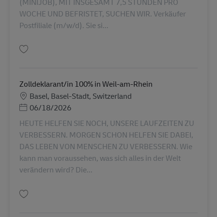
(MINIJOB), MIT INSGESAMT 7,5 STUNDEN PRO
WOCHE UND BEFRISTET, SUCHEN WIR. Verkäufer
Postfiliale (m/w/d). Sie si...
Gem Verkäufer Postfiliale (m/w/d) in 79618 Rheinfelden-Herten in Geringf
Zolldeklarant/in 100% in Weil-am-Rhein
Lokation
Basel, Basel-Stadt, Switzerland
Posted Date
06/18/2026
HEUTE HELFEN SIE NOCH, UNSERE LAUFZEITEN ZU
VERBESSERN. MORGEN SCHON HELFEN SIE DABEI,
DAS LEBEN VON MENSCHEN ZU VERBESSERN. Wie
kann man voraussehen, was sich alles in der Welt
verändern wird? Die...
Gem Zolldeklarant/in 100% in Weil-am-Rhein AV-359464