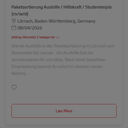
Paketsortierung Aushilfe / Hilfskraft / Studentenjob
(m/w/d)
Lokation
Lörrach, Baden-Württemberg, Germany
Posted Date
08/04/2026
stilling tilknyttet 2 kategorier
Werde Aushilfe in der Paketsortierung in Lörrach von
November bis Januar . Als Aushilfe bist du
stundenweise für uns tätig. Nach einer bezahlten
Einarbeitung kannst du sofort in deinem neuen
Nebenj...
Gem Paketsortierung Aushilfe / Hilfskraft / Studentenjob (m/w/d) AV-3092
Læs Mere