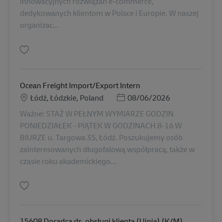
innowacyjnych rozwiązań e-commerce,
dedykowanych klientom w Polsce i Europie. W naszej
organizac...
Gem Direct Sales Expert K/M (sprzedaż telefoniczna) 15677 AV-366500
Ocean Freight Import/Export Intern
Lokation
Posted Date
Łódź, Łódzkie, Poland
08/06/2026
Ważne: STAŻ W PEŁNYM WYMIARZE GODZIN
PONIEDZIAŁEK - PIĄTEK W GODZINACH 8-16 W
BIURZE u. Targowa 35, Łódź. Poszukujemy osób
zainteresowanych długofalową współpracą, także w
czasie roku akademickiego...
Gem Ocean Freight Import/Export Intern AV-366532
15608 Doradca ds. obsługi klienta (I linia) (K/M)