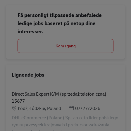
Få personligt tilpassede anbefalede
ledige jobs baseret på netop dine
interesser.
Kom i gang
Lignende jobs
Direct Sales Expert K/M (sprzedaż telefoniczna)
15677
Lokation
Posted Date
Łódź, Łódzkie, Poland
07/27/2026
DHL eCommerce (Poland) Sp. z o.o. to lider polskiego
rynku przesyłek krajowych i prekursor wdrażania