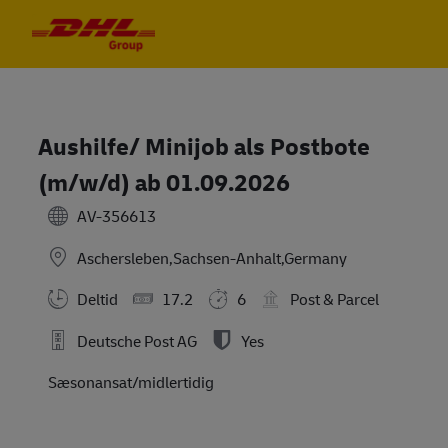
Skip to main content
Skip to main content
-
-
Aushilfe/ Minijob als Postbote
(m/w/d) ab 01.09.2026
AV-356613
Aschersleben,Sachsen-Anhalt,Germany
Deltid
17.2
6
Post & Parcel
Deutsche Post AG
Yes
Sæsonansat/midlertidig