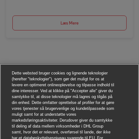
Gem Aushilfe/ Minijob als Postbote (m/w/d) ab 01.09.2026 AV-357701
Læs Mere
Dette websted bruger cookies og lignende teknologier
(herefter "teknologier"), som gør det muligt for os at
levere en optimeret onlineoplevelse og tilpasse indhold til
dine interesser. Ved at klikke på "Accepter alle" giver du
samtykke til, at disse teknologier må lagres og tilgås på
din enhed. Dette omfatter oprettelse af profiler for at gøre
vores tjenester så brugervenlige og kundetilpassede som
muligt samt for at understøtte vores
markedsføringsaktiviteter. Derudover giver du samtykke
til deling af data mellem virksomheder i DHL Group
samt, hvor det er relevant, overførsel til lande, der ikke
har et databeskyttelsesniveau svarende til EU. For