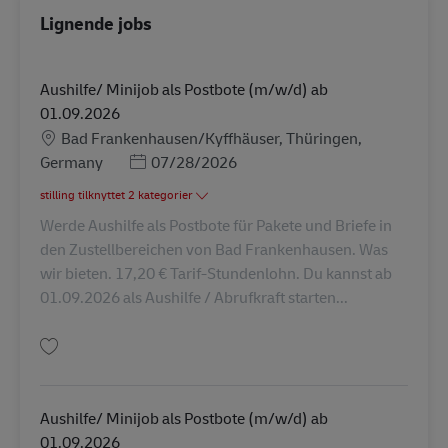
Lignende jobs
Aushilfe/ Minijob als Postbote (m/w/d) ab
01.09.2026
Lokation
Bad Frankenhausen/Kyffhäuser, Thüringen,
Posted Date
Germany
07/28/2026
stilling tilknyttet 2 kategorier
Werde Aushilfe als Postbote für Pakete und Briefe in
den Zustellbereichen von Bad Frankenhausen. Was
wir bieten. 17,20 € Tarif-Stundenlohn. Du kannst ab
01.09.2026 als Aushilfe / Abrufkraft starten...
Gem Aushilfe/ Minijob als Postbote (m/w/d) ab 01.09.2026 AV-356635
Aushilfe/ Minijob als Postbote (m/w/d) ab
01.09.2026