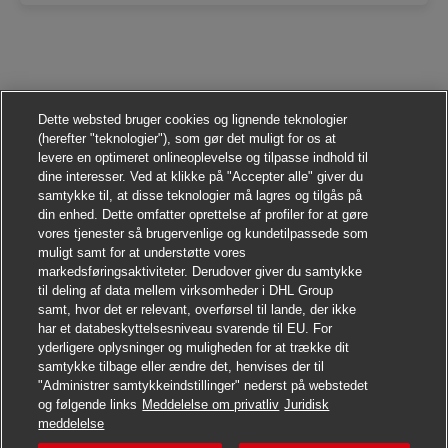
Dette websted bruger cookies og lignende teknologier
(herefter "teknologier"), som gør det muligt for os at
levere en optimeret onlineoplevelse og tilpasse indhold til
dine interesser. Ved at klikke på "Accepter alle" giver du
samtykke til, at disse teknologier må lagres og tilgås på
din enhed. Dette omfatter oprettelse af profiler for at gøre
vores tjenester så brugervenlige og kundetilpassede som
muligt samt for at understøtte vores
markedsføringsaktiviteter. Derudover giver du samtykke
til deling af data mellem virksomheder i DHL Group
samt, hvor det er relevant, overførsel til lande, der ikke
har et databeskyttelsesniveau svarende til EU. For
yderligere oplysninger og muligheden for at trække dit
samtykke tilbage eller ændre det, henvises der til
"Administrer samtykkeindstillinger" nederst på webstedet
og følgende links
Meddelelse om privatliv
Juridisk
Søg jobbet
meddelelse