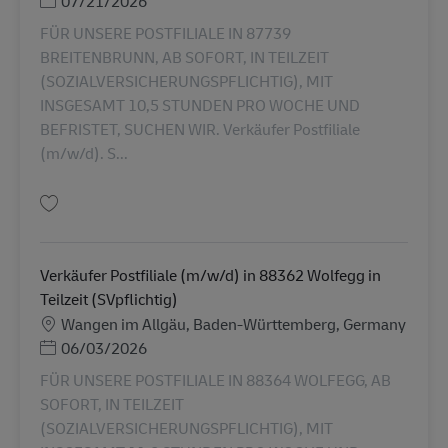
Posted Date
07/21/2026
FÜR UNSERE POSTFILIALE IN 87739
BREITENBRUNN, AB SOFORT, IN TEILZEIT
(SOZIALVERSICHERUNGSPFLICHTIG), MIT
INSGESAMT 10,5 STUNDEN PRO WOCHE UND
BEFRISTET, SUCHEN WIR. Verkäufer Postfiliale
(m/w/d). S...
Gem Verkäufer Postfiliale (m/w/d) in 87739 Breitenbrunn in Teilzeit (SVpfl
Verkäufer Postfiliale (m/w/d) in 88362 Wolfegg in
Teilzeit (SVpflichtig)
Lokation
Wangen im Allgäu, Baden-Württemberg, Germany
Posted Date
06/03/2026
FÜR UNSERE POSTFILIALE IN 88364 WOLFEGG, AB
SOFORT, IN TEILZEIT
(SOZIALVERSICHERUNGSPFLICHTIG), MIT