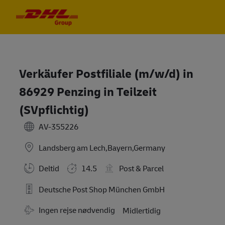
Skip to main content
Skip to main content
-
-
Verkäufer Postfiliale (m/w/d) in
86929 Penzing in Teilzeit
(SVpflichtig)
AV-355226
Landsberg am Lech,Bayern,Germany
Deltid
14.5
Post & Parcel
Deutsche Post Shop München GmbH
Travel Required
Ingen rejse nødvendig
Midlertidig