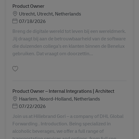
Product Owner
Lokation
Utrecht, Utrecht, Netherlands
Posted Date
07/18/2026
Breng de digitale wereld tot leven bij een wereldmerk.
Jij draagt bij aan de betrouwbaarheid van de software
die duizenden collega’s en klanten binnen de Benelux
gebruiken. Dat vraagt om doorzettin...
Gem Product Owner AV-358767
Product Owner – Internal Integrations | Architect
Lokation
Haarlem, Noord-Holland, Netherlands
Posted Date
07/22/2026
Join us at Hillebrand Gori – a company of DHL Global
Forwarding . Introduction. Being specialized in
alcoholic beverages, we offer a full range of
transportation services and options, from full con...