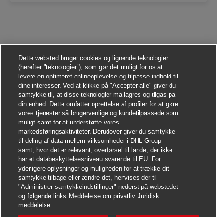
Dette websted bruger cookies og lignende teknologier
(herefter "teknologier"), som gør det muligt for os at
levere en optimeret onlineoplevelse og tilpasse indhold til
dine interesser. Ved at klikke på "Accepter alle" giver du
samtykke til, at disse teknologier må lagres og tilgås på
din enhed. Dette omfatter oprettelse af profiler for at gøre
vores tjenester så brugervenlige og kundetilpassede som
muligt samt for at understøtte vores
markedsføringsaktiviteter. Derudover giver du samtykke
til deling af data mellem virksomheder i DHL Group
samt, hvor det er relevant, overførsel til lande, der ikke
har et databeskyttelsesniveau svarende til EU. For
yderligere oplysninger og muligheden for at trække dit
samtykke tilbage eller ændre det, henvises der til
"Administrer samtykkeindstillinger" nederst på webstedet
og følgende links
Meddelelse om privatliv
Juridisk
Søg jobbet
meddelelse