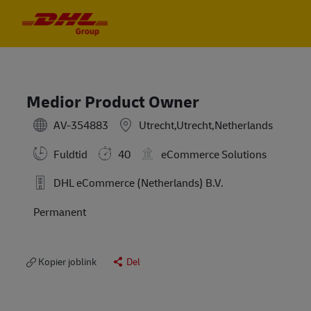
Skip to main content
Skip to main content
-
-
Medior Product Owner
AV-354883
Utrecht,Utrecht,Netherlands
Fuldtid
40
eCommerce Solutions
DHL eCommerce (Netherlands) B.V.
Permanent
Kopier joblink
Del