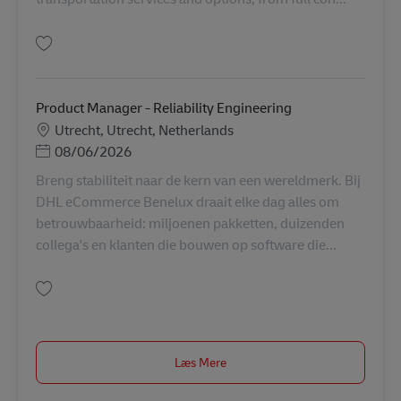
Gem Product Owner – Internal Integrations | Architect AV-365441
Product Manager - Reliability Engineering
Lokation
Utrecht, Utrecht, Netherlands
Posted Date
08/06/2026
Breng stabiliteit naar de kern van een wereldmerk. Bij
DHL eCommerce Benelux draait elke dag alles om
betrouwbaarheid: miljoenen pakketten, duizenden
collega's en klanten die bouwen op software die...
Gem Product Manager - Reliability Engineering AV-358195
Læs Mere