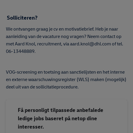
Solliciteren?
We ontvangen graag je cv en motivatiebrief. Heb je naar
aanleiding van de vacature nog vragen? Neem contact op
met Aard Knol, recruitment, via aard.knol@dhl.com of tel.
06-13448889.
#LI-DNP
VOG-screening en toetsing aan sanctielijsten en het interne
en externe waarschuwingsregister (WLS) maken (mogelijk)
deel uit van de sollicitatieprocedure.
Få personligt tilpassede anbefalede
ledige jobs baseret på netop dine
interesser.