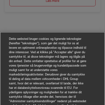
Læs Mere
Dette websted bruger cookies og lignende teknologier
(herefter "teknologier"), som gør det muligt for os at
levere en optimeret onlineoplevelse og tilpasse indhold til
dine interesser. Ved at klikke på "Accepter alle" giver du
samtykke til, at disse teknologier må lagres og tilgås på
din enhed. Dette omfatter oprettelse af profiler for at gøre
vores tjenester så brugervenlige og kundetilpassede som
muligt samt for at understøtte vores
markedsføringsaktiviteter. Derudover giver du samtykke
til deling af data mellem virksomheder i DHL Group
samt, hvor det er relevant, overførsel til lande, der ikke
har et databeskyttelsesniveau svarende til EU. For
yderligere oplysninger og muligheden for at trække dit
samtykke tilbage eller ændre det, henvises der til
"Administrer samtykkeindstillinger" nederst på webstedet