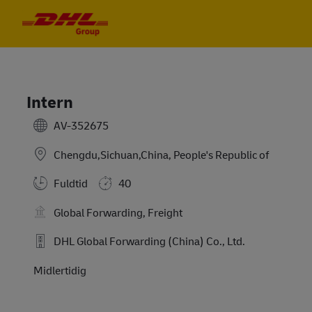
Skip to main content
Skip to main content
-
-
Intern
AV-352675
Chengdu,Sichuan,China, People's Republic of
Fuldtid
40
Global Forwarding, Freight
DHL Global Forwarding (China) Co., Ltd.
Midlertidig