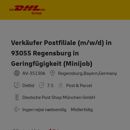
Skip to main content
Skip to main content
-
-
Verkäufer Postfiliale (m/w/d) in
93055 Regensburg in
Geringfügigkeit (Minijob)
AV-351306
Regensburg,Bayern,Germany
Deltid
7.5
Post & Parcel
Deutsche Post Shop München GmbH
Travel Required
Ingen rejse nødvendig
Midlertidig