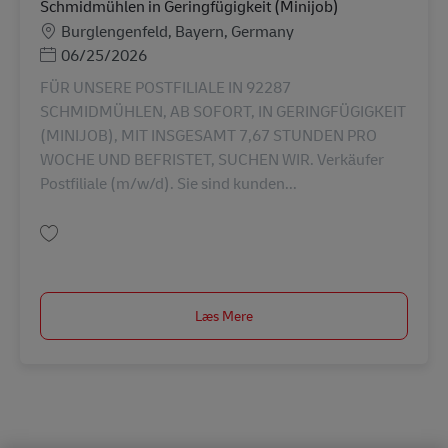
Schmidmühlen in Geringfügigkeit (Minijob)
Lokation
Burglengenfeld, Bayern, Germany
Posted Date
06/25/2026
FÜR UNSERE POSTFILIALE IN 92287
SCHMIDMÜHLEN, AB SOFORT, IN GERINGFÜGIGKEIT
(MINIJOB), MIT INSGESAMT 7,67 STUNDEN PRO
WOCHE UND BEFRISTET, SUCHEN WIR. Verkäufer
Postfiliale (m/w/d). Sie sind kunden...
Gem Verkäufer Postfiliale (m/w/d) in 92287 Schmidmühlen in Geringfügigk
Læs Mere